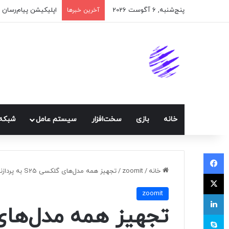
پنج‌شنبه, 6 آگوست 2026
اپلیکیشن پیام‌رسان 
آخرین خبرها
خانه
بازی
سخت‌افزار
سيستم عامل
شبكه 
فیسبوک
خانه
/
zoomit
/
تجهیز همه مدل‌های گلکسی S25 به پردازنده اسنپدراگون تأیید شد؟
ایکس
zoomit
لینکداین
اسکایپ