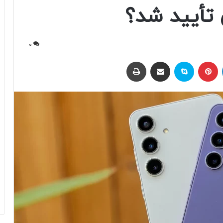
 تأیید شد؟
0
لینکداین
پینتریست
اسکایپ
اشتراک با ایمیل
چاپ