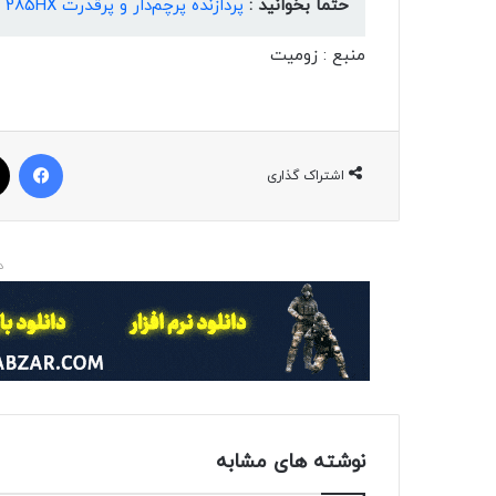
حتما بخوانید :
پردازنده پرچم‌دار و پرقدرت 285HX اینتل با ۲۴ هسته رؤیت شد
منبع : زومیت
فیسبوک
اشتراک گذاری
د
نوشته های مشابه