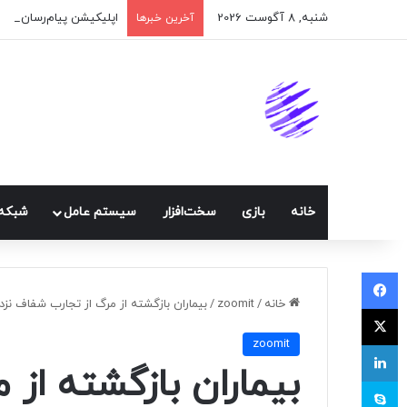
شنبه, 8 آگوست 2026
اپلیکیشن پیام‌رسان ایک
آخرین خبرها
خانه
بازی
سخت‌افزار
سيستم عامل
شبكه 
فیسبوک
خانه
/
zoomit
/
بیماران بازگشته از مرگ از تجارب شفاف ن
ایکس
zoomit
لینکداین
بیماران بازگشته از
اسکایپ