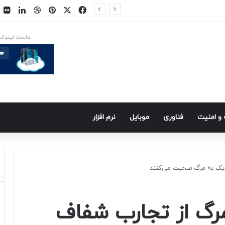
فیسبوک
ایکس
پینتریست
دریبببل
لینکد
ت
س در راه است
هاست لینوک
و امنيت
فناوری
موبايل
نرم افزار
زدیک به مرگ صحبت می‌کنند
 مرگ از تجارب شفاف