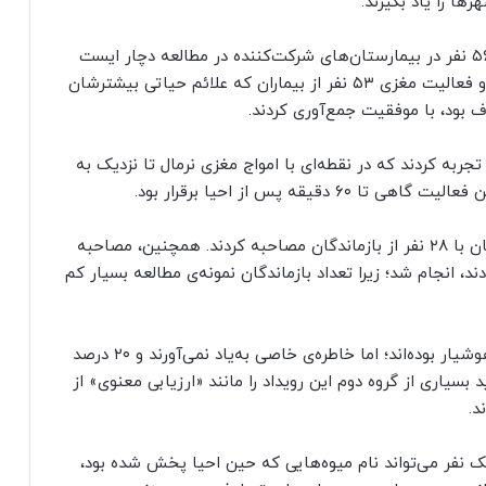
ها را یاد بگیرند.
در بازه‌ی زمانی بین می ۲۰۱۷ تا مارس ۲۰۲۰، تعداد ۵۶۷ نفر در بیمارستان‌های شرکت‌کننده در مطالعه دچار ایست
قلبی شدند. پزشکان داده‌های کاربردی سطح اکسیژن و فعالیت مغزی ۵۳ نفر از بیماران که علائم حیاتی بیشترشان
 الکتریکی را تجربه کردند که در نقطه‌ای با امواج مغزی نرمال تا نزدیک به
یقه پس از احیا برقرار بود.
از مجموع ۵۶۷ بیمار، فقط ۵۳ نفر زنده ماندند. محققان با ۲۸ نفر از بازماندگان مصاحبه کردند. همچنین، مصاحبه
بودند، انجام شد؛ زیرا تعداد بازماندگان نمونه‌ی مطالعه بسیار کم
نزدیک به ۴۰ درصد افراد گزارش کردند که تا حدودی هوشیار بوده‌اند؛ اما خاطره‌ی خاصی به‌یاد نمی‌آورند و ۲۰ درصد
وید بسیاری از گروه دوم این رویداد را مانند «ارزیابی معنوی» از
د.
ک نفر می‌تواند نام میوه‌هایی که حین احیا پخش شده بود،