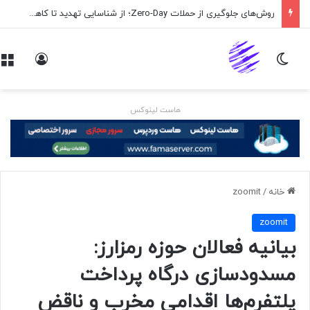
روش‌های جلوگیری از حملات Zero-Day؛ از شناسایی تهدید تا کاهش ریسک
تغییر پوسته
ورود
هاست لینوکس
خانه
/
zoomit
zoomit
بیانیه فعالان حوزه رمزارز:
مسدودسازی درگاه پرداخت
پلتفرم‌ها اقدامی مخرب و ناقض