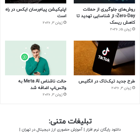
جمهوری اسلامی را داریم.
روش‌های جلوگیری از حملات
اپلیکیشن پیام‌رسان ایکس در راه
حتما بخوانید :
نیم‌نگاه انویدیا و کوالکام به سامسونگ برای
Zero-Day؛ از شناسایی تهدید تا
است
سفارش تولید تراشه‌های ۲ نانومتری به‌جای TSMC
کاهش ریسک
ژوئن 3, 2026
ژوئن 15, 2026
منبع : زومیت
طرح جدید تیک‌تاک در انگلیس
حالت ناشناس Meta AI به
واتس‌اپ اضافه شد
ژوئن 3, 2026
ژوئن 3, 2026
تبلیغات متنی:
دانلود رایگان نرم افزار
|
آموزش حضوری ارز دیجیتال در تهران
|