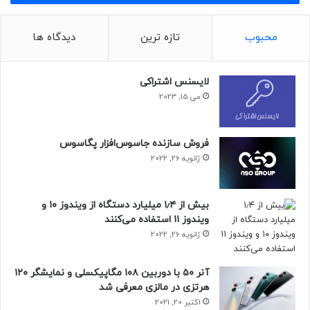
گلکسی نوت ۲۰ بی‌نیاز خواهید بود.
محبوب
تازه ترین
دیدگاه ها
حجم باتری
شارژدهی
بررسی
مدل گوشی
(میلی‌آمپر)
(ساعت:دقیقه)
گوشی
لایسنس اشتراکی
می 15, 2023
گلکسی نوت
۴۳۰۰
۱۰:۳۵
لینک
۲۰
می ۱۱ آی
۴۵۲۰
۹:۵۰
لینک
فروش سازنده جاسوس‌افزار پگاسوس
ژانویه 26, 2022
گلکسی نوت
۴۵۰۰
۸:۲۹
لینک
۲۰ اولترا
بیش از ۱٫۴ میلیارد دستگاه از ویندوز ۱۰ و
گلکسی اس ۲۱
۴۰۰۰
۸:۰۵
لینک
ویندوز ۱۱ استفاده می‌کنند
ژانویه 26, 2022
گلکسی اس ۲۱
۵۰۰۰
۷:۲۱
لینک
اولترا
آنر ۵۰ با دوربین ۱۰۸ مگاپیکسلی و نمایشگر ۱۲۰
گلکسی زد
هرتزی در مالزی معرفی شد
۴۴۰۰
۷:۱۵
لینک
فولد ۳
اکتبر 20, 2021