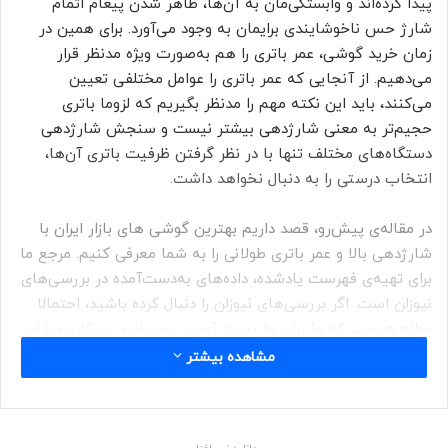
پیدا کرده‌اند و وابستگی‌مان به آن‌ها، ظاهر شدن پیغام اتمام
شارژ حس ناخوشایندی برایمان به وجود می‌آورد. برای همین در
زمان خرید گوشی، عمر باتری را هم به‌صورت ویژه مدنظر قرار
می‌دهیم. از آنجایی که عمر باتری را عوامل مختلفی تعیین
می‌کنند، باید این نکته مهم را مدنظر بگیریم که لزوما باتری
حجیم‌تر به معنی شارژدهی بیشتر نیست و سنجش شارژدهی
دستگاه‌های مختلف تنها با در نظر گرفتن ظرفیت باتری آن‌ها،
انتخاب درستی را به دنبال نخواهد داشت.
در مقاله‌ی پیش‌رو، قصد داریم بهترین گوشی های بازار ایران با
شارژدهی بالا و عمر باتری طولانی را به شما معرفی کنیم. مرجع ما
برای تهیه‌ی فهرست یادشده، داده‌های به‌دست‌آمده در بررسی‌های
نیوزلن است. اگر بررسی‌های نیوزلن را دنبال کرده باشید، احتمالا
مطلع هستید که ما برای به دست آوردن عمر باتری در کاربری‌های
روزمره از آزمون PCMark و برای به‌دست‌آوردن میزان شارژدهی در
مشاهده بیشتر
هنگام پخش ویدئو، از ویدیوی معیاری با رزولوشن HD و کدک
x264 استفاده می‌کنیم.