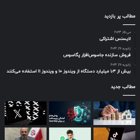
۴۳۷۳
۳۵:۱۷
لینک
مکس
مطالب پر بازدید
گلکسی نوت
۴۳۰۰
۲۲:۱۳
لینک
۲۰
می 15, 2023
لایسنس اشتراکی
می ۱۱ آی
۴۵۲۰
۲۱:۳۱
لینک
ژانویه 26, 2022
آیفون ۱۲ پرو
فروش سازنده جاسوس‌افزار پگاسوس
۳۶۸۷
۲۰:۴۷
لینک
مکس
ژانویه 26, 2022
بیش از ۱٫۴ میلیارد دستگاه از ویندوز ۱۰ و ویندوز ۱۱ استفاده می‌کنند
گلکسی اس
۵۰۰۰
۱۹:۰۷
لینک
۲۱ اولترا
مطالب جدید
گلکسی نوت
۴۵۰۰
۱۸:۳۴
لینک
۲۰ اولترا
گلکسی اس
۴۰۰۰
۱۸:۱۱
لینک
۲۱
آیفون ۱۲
۲۸۱۵
۱۷:۵۰
لینک