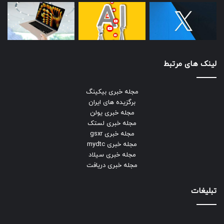
علاوه‌بر اندروید ۱۱ خالص نوکیا G20 که باعث تجربه‌ی کاربری روان
گوشی می‌شود، رم ۴ گیگابایتی و باتری ۵۰۰۰ میلی‌آمپرساعت نیز
از نکات مثبت جی ۲۰ هستند؛ همچنین این گوشی در دو ظرفیت
۶۴ و ۱۲۸ گیگابایت عرضه می‌شود که
می‌توان با قیمت حدود ۴
میلیون تومان سراغ نسخه‌ی ۱۲۸ گیگابایت آن رفت
؛ البته جی ۲۰
لینک های مرتبط
نوکیا در مقایسه با ردمی ۹ شیائومی قدرت پردازشی گرافیکی
بسیار کمتری دارد و وضوح نمایشگر آن نیز HD است.
مجله خبری بیکینگ
برگزیده های ایران
لیست قیمت روز نوکیا جی 20
مجله خبری یولن
مجله خبری لستک
خرید اینترنتی نوکیا جی 20
مجله خبری gsxr
مجله خبری mydtc
بهترین گوشی تا ۵ میلیون تومان
مجله خبری سیلاد
مجله خبری دریافت
تبلیغات
گلکسی M32 سامسونگ