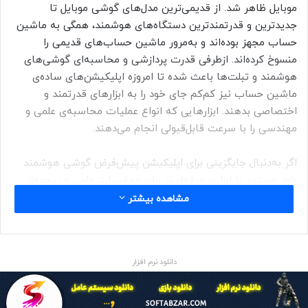
موبایل ظاهر شد. از قدیمی‌ترین مدل‌های
گوشی موبایل
تا
جدیدترین و قدرتمندترین دستگاه‌های هوشمند، همگی به ماشین
حساب مجهز بوده‌اند و به‌مرور ماشین حساب‌های قدیمی را
منسوخ کرده‌اند. ازطرفی قدرت پردازشی و محاسبه‌ای گوشی‌های
هوشمند و تبلت‌ها باعث شده تا امروزه اپلیکیشن‌های ساده‌ی
ماشین حساب نیز کم‌کم جای خود را به ابزارهای قدرتمند و
اختصاصی بدهند. ابزارهایی که انواع عملیات محاسبه‌ی
علمی
و
مهندسی را با سرعت قابل‌قبولی انجام می‌دهند.
اگر به‌دنبال جایگزینی برای اپلیکیشن پیش‌فرض گوشی هوشمند
خود هستید یا ابزاری حرفه‌ای‌تر برای محاسبات علمی و پیچده‌تر
نیاز دارید، در ادامه‌ی این مطلب شما را با برترین اپلیکیشن‌های
مشاهده بیشتر
جایگزین ماشین حساب در
اندروید
و
iOS
آشنا می‌کنیم.
بیشتر
اپ‌هایی که در این مقاله معرفی می‌کنیم برای جفت کاربران
اندروید و iOS دردسترس است.
دانلود نرم افزار
بهترین ماشین حساب برای اندروید