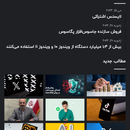
آیپد، با در نظر گرفتن سادگی، قابلیت استفاده و زیبایی طراحی
می 15, 2023
شده است.
لایسنس اشتراکی
ژانویه 26, 2022
فروش سازنده جاسوس‌افزار پگاسوس
ژانویه 26, 2022
اپلیکیشن + Calculator یکی از محبوب‌ترین برنامه‌های ماشین
بیش از ۱٫۴ میلیارد دستگاه از ویندوز ۱۰ و ویندوز ۱۱ استفاده می‌کنند
حساب است که چندین حالت و سبک مختلف برای ماشین حساب
ارائه می‌دهد و از حالت‌های علمی، دست خط، چند‌جمله‌ای، خطی،
مطالب جدید
نموداری و تبدیل ارز پشتیبانی می‌کند. اگر طراحی رابط و ویژگی‌های
کاربردی فراوان را در نظر بگیرید، این ماشین حساب یکی از
بهترین‌ها است. استفاده از این ماشین حساب علمی مدرن بسیار
آسان است زیرا دکمه‌های نسبتاً بزرگی دارد. برای شناسایی آسان،
شکل‌ها با حروف پررنگ نمایش داده می‌شوند.
برنامه ماشین‌حساب + Calculator ممکن است به دانش‌آموزان
جوان‌تری که تازه شروع به کار کرده‌اند کمک کند تا به اعداد اعتماد
کنند.