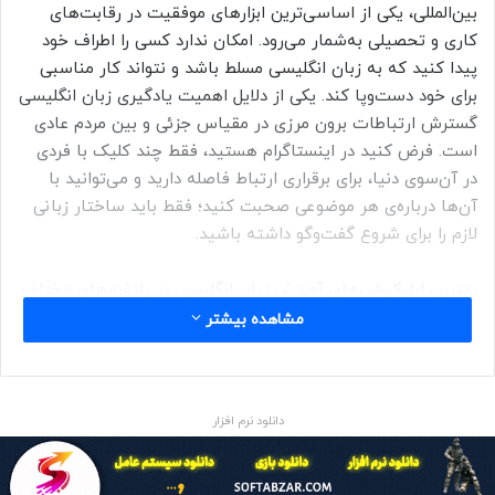
بین‌المللی، یکی از اساسی‌ترین ابزارهای موفقیت در رقابت‌های
کاری و تحصیلی به‌شمار می‌رود. امکان ندارد کسی را اطراف خود
پیدا کنید که به زبان انگلیسی مسلط باشد و نتواند کار مناسبی
برای خود دست‌وپا کند. یکی از دلایل اهمیت یادگیری زبان انگلیسی
گسترش ارتباطات برون مرزی در مقیاس جزئی و بین مردم عادی
است. فرض کنید در اینستاگرام هستید، فقط چند کلیک با فردی
در آن‌سوی دنیا، برای برقراری ارتباط فاصله دارید و می‌توانید با
آن‌ها درباره‌ی هر موضوعی صحبت کنید؛ فقط باید ساختار زبانی
لازم را برای شروع گفت‌وگو داشته باشید.
بهترین اپلیکیشن‌های آموزش زبان انگلیسی در پلتفرم‌های مختلف
بستگی به معیارها و نیازهای شما دارد. در این مقاله قصد داریم
مشاهده بیشتر
به‌طورکلی ویژگی‌ها و امکانات بهترین اپلیکیشن‌های آموزش زبان
انگلیسی را معرفی کنیم تا بتوانید از بین آن‌ها اپلیکیشن مناسب
خود را انتخاب و یادگیری زبان انگلیسی را فورا شروع کنید. با
دانلود نرم افزار
newslan
همراه باشید.
در مقاله‌ی حاضر خواهید خواند: