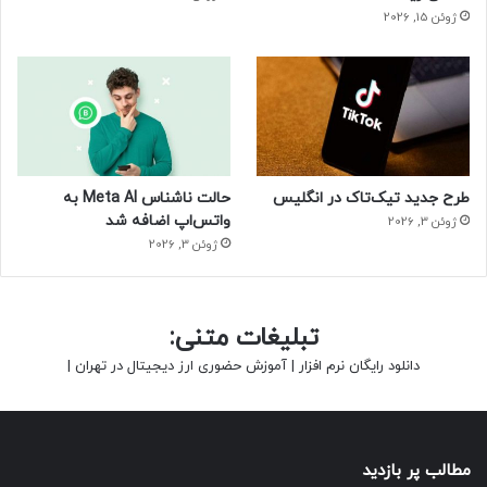
ژوئن 15, 2026
اپلیکیشن آموزش زبان انگلیسی Learn Languages with Memrise
دارای ۴۵ میلیون کاربر فعال است که نشان می‌دهد این برنامه
یکی از بهترین اپلیکیشن‌های آموزش زبان انگلیسی به‌شمار می‌رود.
این برنامه تدریس زبان را با کمک ویدئو انجام می‌دهد و افرادی که
به زبان مسلط هستند ازطریق ویدئو به سایر زبان‌آموزان تازه وارد،
آموزش خواهند داد.
طرح جدید تیک‌تاک در انگلیس
حالت ناشناس Meta AI به
واتس‌اپ اضافه شد
ژوئن 3, 2026
درواقع، اپلیکیشن آموزش زبان Memrise با یاری افراد بومی در یک
ژوئن 3, 2026
منطقه و به‌صورت عملی زبان را آموزش می‌دهد. برای مثال،
شخصی با زبان اصلی (Native) انگلیسی ویدئویی را با زبان‌آموزان
به‌اشتراک می‌گذارد تا ازطریق آن بتوانند توانایی گفتار خود را
تبلیغات متنی:
تقویت کنند و اصطلاحات جدید بیاموزند.
دانلود رایگان نرم افزار
|
آموزش حضوری ارز دیجیتال در تهران
|
مطالب پر بازدید
اپلیکیشن آموزش زبان Memrise رویکرد تدریس زبان Direct