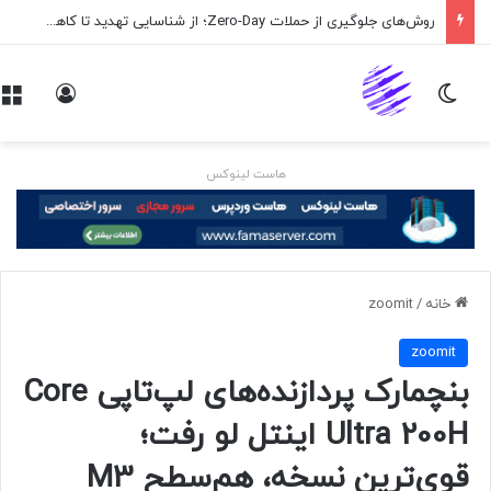
روش‌های جلوگیری از حملات Zero-Day؛ از شناسایی تهدید تا کاهش ریسک
تغییر پوسته
ورود
هاست لینوکس
خانه
/
zoomit
zoomit
بنچمارک پردازنده‌های لپ‌تاپی Core
Ultra 200H اینتل لو رفت؛
قوی‌ترین نسخه، هم‌سطح M3