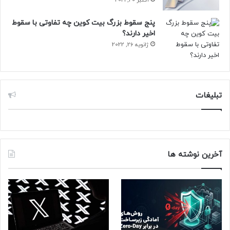
پنج سقوط بزرگ بیت کوین چه تفاوتی با سقوط
اخیر دارند؟
ژانویه 26, 2022
مقاله‌های مرتبط:
پردازنده‌ی قدرتمند اینتل Core Ultra 9 285H در تست تک‌هسته‌ای
و چندهسته‌ای گیک‌بنج به‌ترتیب امتیاز ۳۱۰۴ و ۱۸٬۰۰۶ را کسب
تبلیغات
کرد. این پردازنده مثل Core Ultra 7 255H از ۶ هسته‌ی پرفورمنس
و ۱۰ هسته‌ی بهینه بهره می‌برد اما فرکانس هسته‌های آن به ۳٫۶۹
تا ۵٫۴ گیگاهرتز می‌رسد. کش L3 پردازنده‌ی مذکور ۲۴ مگابایت و
فرکانس هسته‌های بهینه‌ی آن حداکثر ۴٫۵ گیگاهرتز است. از
آخرین نوشته ها
دیگر ویژگی‌های آن می‌توان به گرافیک یکپارچه با ۸ هسته‌ی Xe-
LPG و فرکانس ۲٫۳۵ گیگاهرتز اشاره کرد.