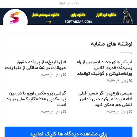
دانلود نرم افزار
پردازنده‌‌ی اینتل مدل Core Ultra 5 225H از ۴ هسته‌ی پرفورمنس،
۱۰ هسته‌ی بهینه و کش ۱۸ مگابایتی L3 بهره می‌برد و فرکانس
این هسته‌ها نیز بین ۱٫۷ و ۴٫۹ گیگاهرتز است. حداکثر فرکانس
نوشته های مشابه
هسته‌های پرفورمنس پردازنده‌ی مذکور به ۵ گیگاهرتز و
هسته‌های بهینه‌ی آن به ۴٫۳ گیگاهرتز می‌رسد. پردازنده‌ی
لپ‌تاپ‌های جدید ایسوس از راه
فیل تاریخ‌ساز پرونده حقوق
یادشده همچنین از گرافیکی یکپارچه (iGPU) با ۷ هسته‌ی Xe-LPG
رسیدند؛ قدرت کلاس
حیوانات در ۵۵ سالگی از دنیا رفت
و فرکانس ۲ گیگاهرتز استفاده می‌کند.
ورک‌استیشن و گرافیک توانمند
ژوئن 2, 2026
ژوئن 2, 2026
Core Ultra 7 255H به‌عنوان مدل میان‌رده‌ی پردازنده اینتل
عیسی زارع‌پور: اگر مسیر قبلی
گوشی پرو مکس اوپو با دوربین
شناخته می‌شود و از ۶ هسته‌ی پرفورمنس، ۱۰ هسته‌ی بهینه و
ادامه پیدا می‌کرد حتی تماس
پریسکوپی ۲۰۰ مگاپیکسلی در راه
فرکانس بین ۲ تا ۵٫۱ گیگاهرتز بهره می‌برد. این مشخصات با
تلفنی هم ممکن نبود
است
اطلاعات فاش‌شده‌ی قبلی مطابقت دارد و همچنین شامل ۲۴
ژوئن 2, 2026
ژوئن 2, 2026
مگابایت کش L3 و گرافیک یکپارچه با ۸ هسته‌ی Xe-LPG و
فرکانس ۲٫۲۵ گیگاهرتز می‌شود.
برای مشاهده دیدگاه ها کلیک نمایید