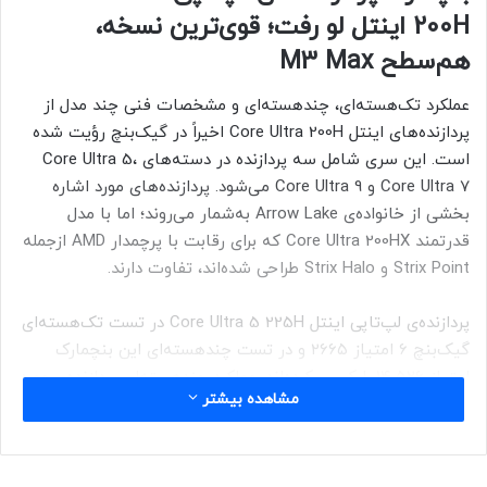
200H اینتل لو رفت؛ قوی‌ترین نسخه،
هم‌سطح M3 Max
عملکرد تک‌هسته‌ای، چند‌هسته‌ای و مشخصات فنی چند مدل از
پردازنده‌های اینتل Core Ultra 200H اخیراً در گیک‌بنچ رؤیت شده
است. این سری شامل سه پردازنده در دسته‌های Core Ultra 5،
Core Ultra 7 و Core Ultra 9 می‌شود. پردازنده‌های مورد اشاره
بخشی از خانواده‌ی Arrow Lake به‌شمار می‌روند؛ اما با مدل
قدرتمند Core Ultra 200HX که برای رقابت با پرچمدار AMD ازجمله
Strix Point و Strix Halo طراحی شده‌اند، تفاوت دارند.
پردازنده‌ی لپ‌تاپی اینتل Core Ultra 5 225H در تست تک‌هسته‌ای
گیک‌بنچ ۶ امتیاز ۲۶۶۵ و در تست چندهسته‌ای این بنچمارک
امتیاز ۱۴٬۵۲۶ را کسب کرده‌اند. عملکرد چند‌هسته‌ای پردازنده‌ی مورد
مشاهده بیشتر
اشاره ۱۰ درصد سریع‌تر از مدل دسکتاپ آن یعنی Core Ultra 5
225F است، زیرا ۴ هسته بیشتر دارد.