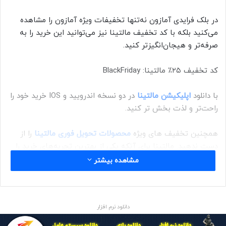
در بلک فرایدی آمازون نه‌تنها تخفیفات ویژه آمازون را مشاهده
می‌کنید بلکه با کد تخفیف مالتینا نیز می‌توانید این خرید را به
صرفه‌تر و هیجان‌انگیزتر کنید.
کد تخفیف ۲۵٪ مالتینا: BlackFriday
با دانلود
اپلیکیشن مالتینا
در دو نسخه اندرویید و IOS خرید خود را
راحت‌تر و لذت بخش تر کنید.
همچنین تخفیف های ویژه
محصولات تحویل فوری مالتینا
را از
دست ندهید. مالتینا برای آنکه یکی از بهترین تجربه‌های خرید را
برای شما میسر کند؛ کالاهای پرطرفدار آمازون را جلوتر خریداری
مشاهده بیشتر
کرده و با امکان ارسال ۲۴ الی ۴۸ ساعته در انبار خود موجود کرده
است.
دانلود نرم افزار
حراجی محصولات تحویل فوری