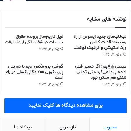
کنند.
نوشته های مشابه
لپ‌تاپ‌های جدید ایسوس از راه
فیل تاریخ‌ساز پرونده حقوق
رسیدند؛ قدرت کلاس
حیوانات در ۵۵ سالگی از دنیا رفت
ورک‌استیشن و گرافیک توانمند
ژوئن 2, 2026
ژوئن 2, 2026
عیسی زارع‌پور: اگر مسیر قبلی
گوشی پرو مکس اوپو با دوربین
ادامه پیدا می‌کرد حتی تماس
پریسکوپی ۲۰۰ مگاپیکسلی در راه
تلفنی هم ممکن نبود
است
ژوئن 2, 2026
ژوئن 2, 2026
برای مشاهده دیدگاه ها کلیک نمایید
مقاله‌های مرتبط:
کاربران امکان شخصی‌سازی ویژگی Trending Topics یا پنهان
کردن آن را دارند. برای پنهان کردن بخش موضوعات پرطرفدار،
محبوب
تازه ترین
دیدگاه ها