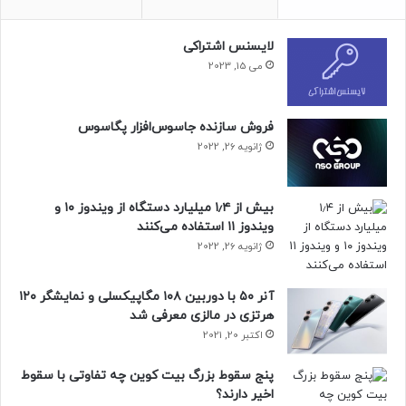
کاربران می‌توانند روی آیکون کوچک ضربدر (x) در بالا سمت راست
کلیک کنند یا با رفتن به بخش Content & Media در منوی
لایسنس اشتراکی
تنظیمات، گزینه‌‌ی Enable trending topics را غیرفعال کنند.
می 15, 2023
بلواسکای اعلام کرده که قابلیت Trending Topics بر اساس
بازخورد کاربران بهبود خواهد یافت.
فروش سازنده جاسوس‌افزار پگاسوس
ژانویه 26, 2022
حتما بخوانید :
لامپ جدید ال‌جی، یک باغچه کوچک را داخل
خانه شما قرار می‌دهد!
بیش از ۱٫۴ میلیارد دستگاه از ویندوز ۱۰ و
ویندوز ۱۱ استفاده می‌کنند
منبع : زومیت
ژانویه 26, 2022
آنر ۵۰ با دوربین ۱۰۸ مگاپیکسلی و نمایشگر ۱۲۰
هرتزی در مالزی معرفی شد
اکتبر 20, 2021
پنج سقوط بزرگ بیت کوین چه تفاوتی با سقوط
اخیر دارند؟