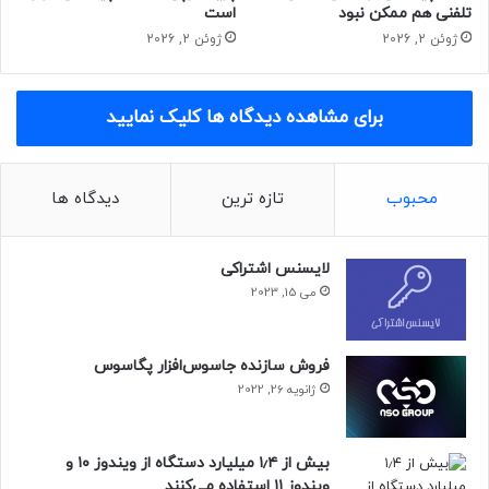
تلفنی هم ممکن نبود
است
تراشه‌ی جدید S9 داده که در اپل واچ سری ۹ هم به‌کار رفته است.
ژوئن 2, 2026
ژوئن 2, 2026
حتما بخوانید :
اسنپدراگون سیم‌لس رونمایی شد؛ برقراری
ارتباط بین گوشی، لپ‌تاپ و هدفون
برای مشاهده دیدگاه ها کلیک نمایید
منبع : زومیت
محبوب
تازه ترین
دیدگاه ها
بررسی
بررسی ساعت هوشمند
لایسنس اشتراکی
می 15, 2023
فروش سازنده جاسوس‌افزار پگاسوس
ژانویه 26, 2022
بیش از ۱٫۴ میلیارد دستگاه از ویندوز ۱۰ و
ویندوز ۱۱ استفاده می‌کنند