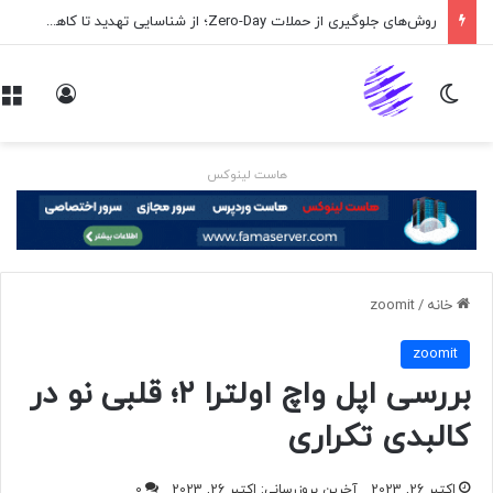
روش‌های جلوگیری از حملات Zero-Day؛ از شناسایی تهدید تا کاهش ریسک
تغییر پوسته
ورود
هاست لینوکس
خانه
/
zoomit
zoomit
بررسی اپل واچ اولترا ۲؛ قلبی نو در
کالبدی تکراری
اکتبر 26, 2023
آخرین بروزرسانی: اکتبر 26, 2023
0