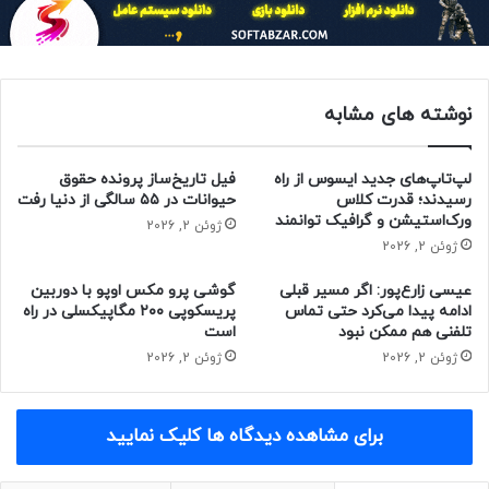
است.
نوشته های مشابه
لپ‌تاپ‌های جدید ایسوس از راه
فیل تاریخ‌ساز پرونده حقوق
رسیدند؛ قدرت کلاس
حیوانات در ۵۵ سالگی از دنیا رفت
ورک‌استیشن و گرافیک توانمند
ژوئن 2, 2026
ژوئن 2, 2026
عیسی زارع‌پور: اگر مسیر قبلی
گوشی پرو مکس اوپو با دوربین
ادامه پیدا می‌کرد حتی تماس
پریسکوپی ۲۰۰ مگاپیکسلی در راه
تلفنی هم ممکن نبود
است
ژوئن 2, 2026
ژوئن 2, 2026
مقاله‌ی مرتبط
برای مشاهده دیدگاه ها کلیک نمایید
این دومین‌باری است که خدمات سرویس‌های OpenAI در طول ماه
دسامبر (آذر و دی) از دسترس خارج شده‌اند. دو هفته‌ی پیش،