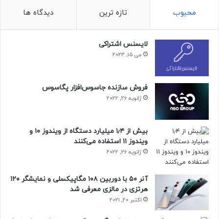
هنگامی که این اتفاق رخ داد، OpenAI قطعی را به یک سرویس
محبوب
تازه ترین
دیدگاه ها
تله‌متری جدید که دچار مشکل شده بود، نسبت داد. آن قطعی
تقریباً ۶ ساعت به طول انجامید که مدت‌زمان غیرمعمولی برای یک
اختلال محسوب می‌شود.
لایسنس اشتراکی
می 15, 2023
حتما بخوانید :
مشخصات دوربین پیورا ۸۰ اولترا لو رفت؛
گوشی پرچمدار مورد انتظار هواوی
فروش سازنده جاسوس‌افزار پگاسوس
منبع : زومیت
ژانویه 26, 2022
بیش از ۱٫۴ میلیارد دستگاه از ویندوز ۱۰ و
ویندوز ۱۱ استفاده می‌کنند
ژانویه 26, 2022
آنر ۵۰ با دوربین ۱۰۸ مگاپیکسلی و نمایشگر ۱۲۰
هرتزی در مالزی معرفی شد
اکتبر 20, 2021