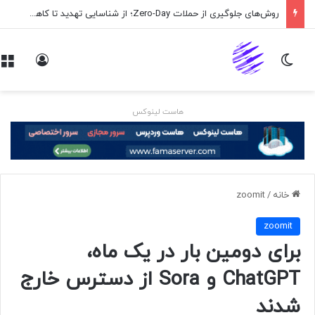
روش‌های جلوگیری از حملات Zero-Day؛ از شناسایی تهدید تا کاهش ریسک
تغییر پوسته
ورود
هاست لینوکس
خانه
/
zoomit
zoomit
برای دومین بار در یک ماه،
ChatGPT و Sora از دسترس خارج
شدند