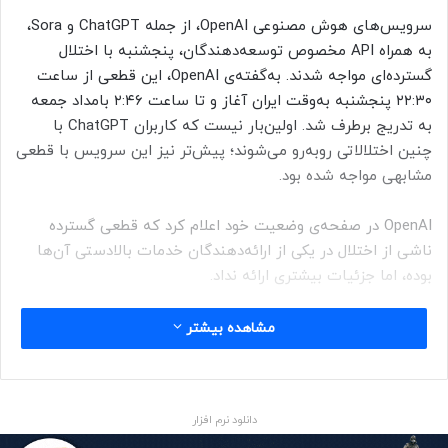
سرویس‌های هوش مصنوعی OpenAI، از جمله ChatGPT و Sora،
به همراه API مخصوص توسعه‌دهندگان، پنجشنبه با اختلال
گسترده‌ای مواجه شدند. به‌گفته‌ی OpenAI، این قطعی از ساعت
۲۲:۳۰ پنجشنبه به‌وقت ایران آغاز و تا ساعت ۲:۴۶ بامداد جمعه
به تدریج برطرف شد. اولین‌بار نیست که کاربران ChatGPT با
چنین اختلالاتی روبه‌رو می‌شوند؛ پیش‌تر نیز این سرویس با قطعی
مشابهی مواجه شده بود.
OpenAI در صفحه‌ی وضعیت خود اعلام کرد که قطعی گسترده
ناشی از اختلال در یکی از ارائه‌دهندگان خدمات بالادستی آن‌ها
بوده، اما جزئیات بیشتری ارائه نداد.
در ساعت ۱:۳۵ بامداد OpenAI اعلام کرد که ChatGPT تا حدی
مشاهده بیشتر
به‌حالت عادی بازگشته، اما کاربران ممکن است همچنان در
بارگذاری تاریخچه‌ی چت‌ها خود با مشکلاتی مواجه شوند. ساعت
۲:۴۶ بامداد، Sora مجدداً به حالت عادی بازگشت. OpenAI می‌گوید
دانلود نرم افزار
که فعالانه در تلاش برای رفع کامل مشکل ChatGPT و API آن