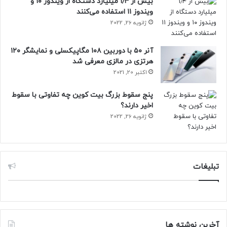
بیش از ۱٫۴ میلیارد دستگاه از ویندوز ۱۰ و
ویندوز ۱۱ استفاده می‌کنند
مقاله‌های مرتبط:
ژانویه 26, 2022
ایلان ماسک در ابتدا امید چندانی به موفقیت تسلا و
آنر ۵۰ با دوربین ۱۰۸ مگاپیکسلی و نمایشگر ۱۲۰
اسپیس ایکس نداشت
هرتزی در مالزی معرفی شد
اکتبر 20, 2021
این درصد از دو برابر افزایش همه ۵۰۰ سهام برتر بازار بورس سهام
نیویورک نیز بیشتر است؛ دلیل این افزایش سهام را می‌توان توجه
پنج سقوط بزرگ بیت کوین چه تفاوتی با سقوط
سرمایه‌گذاران به فناوری‌های زیست‌محیطی و برقی بودن
اخیر دارند؟
خودروهای تسلا دانست.
ژانویه 26, 2022
افزایش سهام تسلا تنها منبع افزایش ثروت ایلان ماسک نیست.
سرمایه‌گذار‌های مختلف و سودآوری این سرمایه‌گذاری‌ها تنها در
سال ۲۰۱۸ (۱۳۹۷) حدود ۸ میلیارد دلار به دارایی خالص او اضافه
تبلیغات
کرده است.
شما آینده تسلا را چگونه ارزیابی می‌کنید؟ آیا ثروتمند‌تر شدن
هرروزه ایلان ماسک پایانی خواهد داشت؟
آخرین نوشته ها