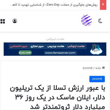
روش‌های جلوگیری از حملات Zero-Day؛ از شناسایی تهدید تا کاهش ریسک
تغییر پوسته
ورود
هاست لینوکس
خانه
/
zoomit
zoomit
با عبور ارزش تسلا از یک تریلیون
دلار، ایلان ماسک در یک روز ۳۶
میلیارد دلار ثروتمندتر شد