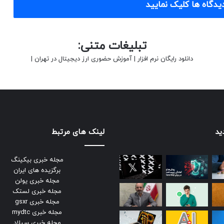
یدگاه ها کلیک نمایید
تبلیغات متنی:
دانلود رایگان نرم افزار
|
آموزش حضوری ارز دیجیتال در تهران
|
ید
لینک های مرتبط
مجله خبری بیکینگ
برگزیده های ایران
مجله خبری یولن
مجله خبری لستک
مجله خبری gsxr
مجله خبری mydtc
مجله خبری سیلاد