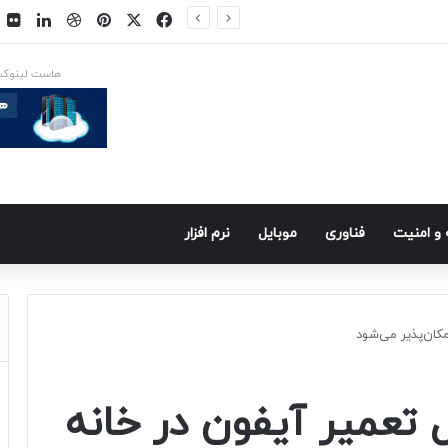
فیسبوک
ایکس
پینتریست
دریبببل
لینکد
ت
س در راه است
هاست لینوک
و امنيت
فناوری
موبايل
نرم افزار
کان‌پذیر می‌شود
تعمیر آیفون در خانه