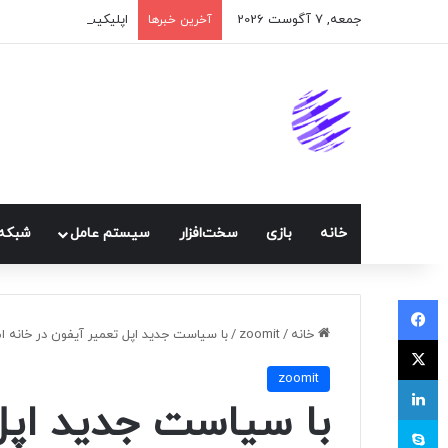
جمعه, 7 آگوست 2026
اپلیکیشن پیام‌رسان ایک
آخرین خبرها
خانه
بازی
سخت‌افزار
سيستم عامل
شبكه 
فیسبوک
خانه
/
zoomit
/
با سیاست جدید اپل تعمیر آیفون در خانه ام
ایکس
zoomit
لینکداین
با سیاست جدید اپل 
اسکایپ