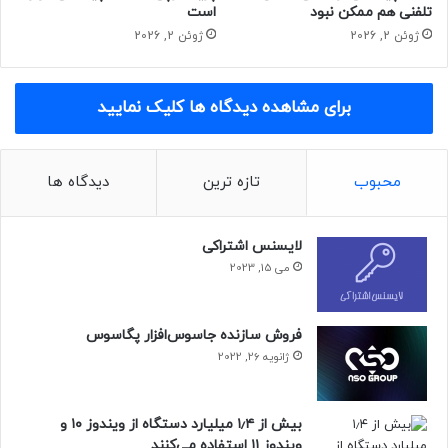
حافظه: ۸ گیگابایت رم
تلفنی هم ممکن نبود
است
Windows Account Manager
ژوئن 2, 2026
ژوئن 2, 2026
قابلیت مجازی‌سازی سخت‌افزاری باید روشن باشد
برای مشاهده دیدگاه ها کلیک نمایید
حتما بخوانید :
چینی‌ها رؤیای اپل را به واقعیت تبدیل کردند:
رونمایی عینک واقعیت افزوده میکرو اولد
منبع : زومیت
محبوب
تازه ترین
دیدگاه ها
لایسنس اشتراکی
بازی
سیستم عامل
ویندوز
می 15, 2023
فروش سازنده جاسوس‌افزار پگاسوس
ژانویه 26, 2022
بیش از ۱٫۴ میلیارد دستگاه از ویندوز ۱۰ و
ویندوز ۱۱ استفاده می‌کنند