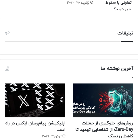
ژانویه 26, 2022
حتما بخوانید :
حکمرانی بازی کال آو دیوتی همچنان ادامه
دارد
منبع : زومیت
تبلیغات
آخرین نوشته ها
روش‌های جلوگیری از حملات
اپلیکیشن پیام‌رسان ایکس در راه
Zero-Day؛ از شناسایی تهدید تا
است
کاهش ریسک
ژوئن 3, 2026