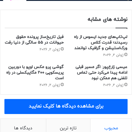
شد. این گوشی جانشین ریلمی GT Neo 6 SE خواهد بود. لازم به
یادآوری است که ریلمی GT نئو 6 SE با نام ریلمی GT 6T در
بازارهای خارج از چین عرضه شد. بنابراین، این احتمال وجود دارد
نوشته های مشابه
که ریلمی نئو 7 SE نیز با نام ریلمی GT 7T در بازار جهانی عرضه
شود.
لپ‌تاپ‌های جدید ایسوس از راه
فیل تاریخ‌ساز پرونده حقوق
رسیدند؛ قدرت کلاس
حیوانات در ۵۵ سالگی از دنیا رفت
به گفته‌ی دیجیتال‌چت‌استیشن در شبکه‌ی اجتماعی ویبو، ریلمی
ورک‌استیشن و گرافیک توانمند
ژوئن 2, 2026
نئو 7 SE نیز به یک باتری ۷۰۰۰ میلی‌آمپرساعتی مجهز خواهد بود
ژوئن 2, 2026
و واحد خنک‌کننده‌ی حرارتی قدرتمند خواهد داشت. سایر
عیسی زارع‌پور: اگر مسیر قبلی
گوشی پرو مکس اوپو با دوربین
مشخصات این گوشی هنوز به‌صورت رسمی اعلام نشده است.
ادامه پیدا می‌کرد حتی تماس
پریسکوپی ۲۰۰ مگاپیکسلی در راه
تلفنی هم ممکن نبود
است
ژوئن 2, 2026
ژوئن 2, 2026
برای مشاهده دیدگاه ها کلیک نمایید
محبوب
تازه ترین
دیدگاه ها