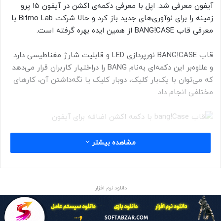
آیفون معرفی شد. اپل با معرفی دکمه‌ی اکشن در آیفون ۱۵ پرو
زمینه را برای نوآوری‌های جدید باز کرد و حالا شرکت Bitmo Lab با
معرفی قاب BANG!CASE از همین ایده بهره گرفته است.
قاب BANG!CASE نورپردازی LED و قابلیت شارژ مغناطیسی دارد
و علاوه‌بر این دکمه‌ای به‌نام BANG را دراختیار کاربران قرار می‌دهد
که می‌توان با یک‌بار کلیک، دوبار کلیک یا نگه‌داشتن آن، کارهای
مختلفی انجام داد.
Bitmo Lab
مشاهده بیشتر
دکمه‌ی BANG در قاب BANG!CASE آیفون، در لبه‌ی سمت‌راست
تعبیه شده است و ازطریق بلوتوث کار می‌کند. پس‌از اتصال دکمه
به آیفون، می‌توان عملکردهای دقیق آن را ازطریق ویژگی‌های
دانلود نرم افزار
Accessibility و AssistiveTouch شخصی‌سازی کرد.