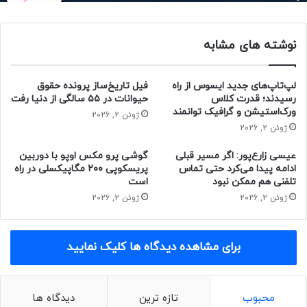
مدل ایستاده‌ی چراغ ال‌جی می‌تواند تا ۲۰ گیاه را به‌طور همزمان
نگهداری کند. ازجمله ویژگی‌های این محصول می‌توان به امکان
نوشته های مشابه
تنظیم ارتفاع برای رشد گیاهان بلندتر مانند سبزیجات برگ‌دار یا
گیاهان کوچک‌تر مانند گل‌ها و سبزی‌های معطر و سیستم آبیاری
خودکار اشاره کرد. در پایه‌ی چراغ، مخزنی ۵٫۶ لیتری قرار دارد که
لپ‌تاپ‌های جدید ایسوس از راه
فیل تاریخ‌ساز پرونده حقوق
به‌طور خودکار میزان مناسب آب را برای هر گیاه تأمین می‌کند.
رسیدند؛ قدرت کلاس
حیوانات در ۵۵ سالگی از دنیا رفت
ورک‌استیشن و گرافیک توانمند
ژوئن 2, 2026
ژوئن 2, 2026
عیسی زارع‌پور: اگر مسیر قبلی
گوشی پرو مکس اوپو با دوربین
ادامه پیدا می‌کرد حتی تماس
پریسکوپی ۲۰۰ مگاپیکسلی در راه
تلفنی هم ممکن نبود
است
ژوئن 2, 2026
ژوئن 2, 2026
برای مشاهده دیدگاه ها کلیک نمایید
محبوب
تازه ترین
دیدگاه ها