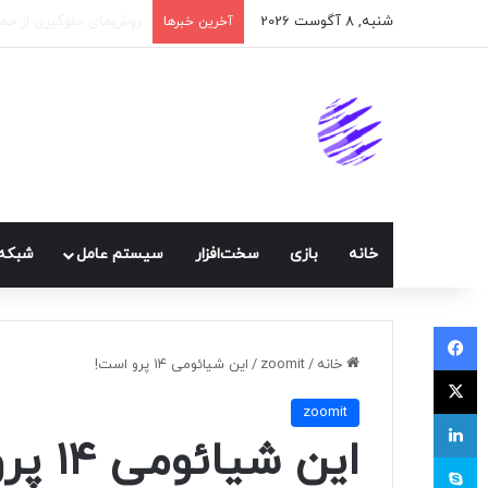
شنبه, 8 آگوست 2026
اپلیکیشن پیام‌رسان ایک
آخرین خبرها
خانه
بازی
سخت‌افزار
سيستم عامل
شبكه 
فیسبوک
خانه
/
zoomit
/
این شیائومی ۱۴ پرو است!
ایکس
zoomit
لینکداین
این شیائومی ۱۴ پرو است!
اسکایپ