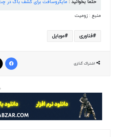
حتما بخوانید :
مایکروسافت برای کشف باگ در چت‌بات بینگ، ۱۵ هزار 
منبع : زومیت
فناوری
موبایل
فیسبوک
اشتراک گذاری
د