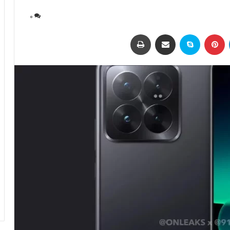
0
لینکداین
پینتریست
اسکایپ
اشتراک با ایمیل
چاپ