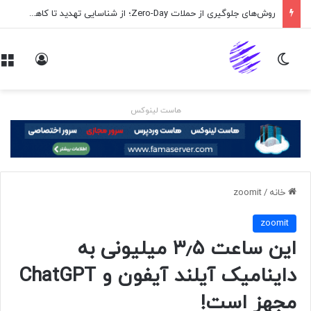
روش‌های جلوگیری از حملات Zero-Day؛ از شناسایی تهدید تا کاهش ریسک
تغییر پوسته
ورود
هاست لینوکس
خانه
/
zoomit
zoomit
این ساعت ۳٫۵ میلیونی به
داینامیک آیلند آیفون و ChatGPT
مجهز است!