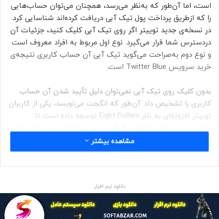
است، اما آن‌طور که به‌نظر می‌رسد، همچنان می‌توان حساب‌هایی
را که ازطریق پرداخت پول تیک آبی دریافت کرده‌اند شناسایی کرد.
در نسخه‌ی جدید توییتر اگر روی تیک آبی کلیک کنید، جزئیات آن
دردسترس شما قرار می‌گیرد. نوع اول مربوط به افراد معروف است
و نوع دوم به‌صراحت می‌گوید تیک آبی آن حساب کاربری نتیجه‌ی
خرید سرویس Twitter Blue است.
بدون کلیک روی تیک آبی نمی‌توان دلیل تأیید شدن آن حساب
کاربری را تشخیص داد. آن‌طور که انگجت می‌نویسد، یکی از کاربران
توییتر افزونه‌ای به نام
Eight Dollars توسعه داده است
تا
شناسایی دو نوع مختلف تیک آبی بسیار ساده‌تر شود. با استفاده
از این افزونه، تیک آبی توییتر با دو برچسب Actually Verified و
مشاهده بیشتر
Paid for Verification جایگزین می‌شود.
دانلود نرم افزار
بدون داشتن افزونه‌ی Eight Dollars باید حتماً روی تیک آبی کلیک
کنید، اما این افزونه جزئیات نحوه‌ی دریافت تیک آبی را مستقیماً