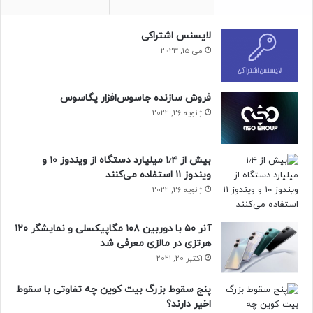
حساب‌های جعلی منتسب به سیاست‌مداران و ورزشکاران و سایر
افراد معروف در روزهای اخیر توییت‌های توهین‌آمیز و حاوی
لایسنس اشتراکی
اطلاعات گمراه‌کننده منتشر کرده‌اند.
ایلان ماسک
به کارمندان
می 15, 2023
توییتر گفته است که باید تمامی این حساب‌ها شناسایی و تعلیق
شوند.
فروش سازنده جاسوس‌افزار پگاسوس
مجله خبری نیوزلن
ژانویه 26, 2022
بیش از ۱٫۴ میلیارد دستگاه از ویندوز ۱۰ و
ویندوز ۱۱ استفاده می‌کنند
ژانویه 26, 2022
آنر ۵۰ با دوربین ۱۰۸ مگاپیکسلی و نمایشگر ۱۲۰
هرتزی در مالزی معرفی شد
اکتبر 20, 2021
پنج سقوط بزرگ بیت کوین چه تفاوتی با سقوط
اخیر دارند؟