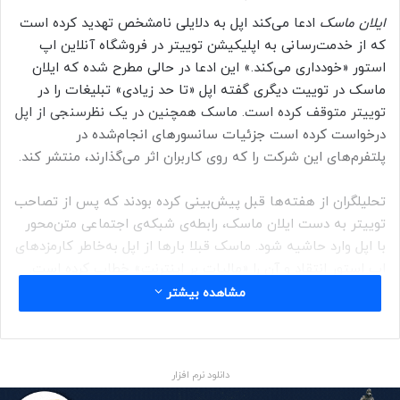
ایلان ماسک
ادعا می‌کند اپل به دلایلی نامشخص تهدید کرده است
که از خدمت‌رسانی به اپلیکیشن توییتر در فروشگاه آنلاین اپ
استور «خودداری می‌کند.» این ادعا در حالی مطرح شده که ایلان
ماسک در توییت دیگری گفته اپل «تا حد زیادی» تبلیغات را در
توییتر متوقف کرده است. ماسک همچنین در یک نظرسنجی از اپل
درخواست کرده است جزئيات سانسورهای انجام‌شده در
پلتفرم‌های این شرکت را که روی کاربران اثر می‌گذارند، منتشر کند.
تحلیلگران از هفته‌ها قبل پیش‌بینی کرده بودند که پس از تصاحب
توییتر به دست ایلان ماسک، رابطه‌ی شبکه‌ی اجتماعی متن‌محور
با اپل وارد حاشیه شود. ماسک قبلا بارها از اپل به‌خاطر کارمزدهای
اپ استور انتقاد و آن را «مالیات بر اینترنت» خطاب کرده است.
مشاهده بیشتر
فیل شیلر
، رئیس اپ استور، مدت کوتاهی پس از بازگشت حساب
کاربری رئیس‌جمهور سابق آمریکا به توییتر، حساب خود در این
شبکه‌ی اجتماعی را حذف کرد تا به شایعه‌های مربوط به رابطه‌ی
دانلود نرم افزار
توییتر و اپل دامن بزند.