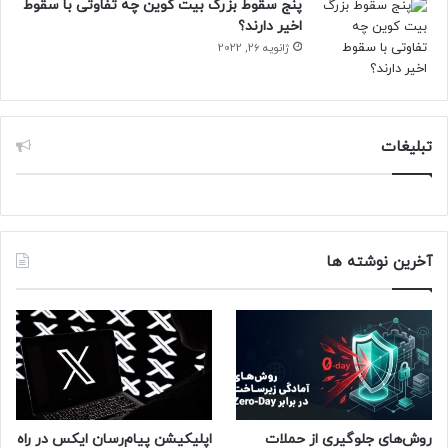
پنج سقوط بزرگ بیت کوین چه تفاوتی با سقوط
اخیر دارند؟
ژانویه 26, 2022
مقاله‌ی مرتبط:
ایلان ماسک توییتر را تصاحب و مدیران این شبکه اجتماعی
را اخراج کرد
تبلیغات
ماسک همچنین تغییراتی مانند افزودن متن طولانی به توییت‌ها،
بهبود عملکرد جستجو، تشکیل شورای نظارت محتوا، بازگرداندن
ویدیوهای کوتاه مانند Vines و اضافه کردن پیام‌های خصوصی
پولی به بعضی کاربران را پیشنهاد کرده است.
آخرین نوشته ها
پس از نهایی کردن قرارداد خرید توییتر، ماسک تغییراتی را نیز در
خود شرکت ایجاد کرده که از آن‌ها می‌توان به اخراج مدیران ارشد،
اخراج هیئت مدیره، خصوصی کردن شرکت و اخراج ۵۰ درصد از
نیروی کار اشاره کرد.
مجله خبری نیوزلن
روش‌های جلوگیری از حملات
اپلیکیشن پیام‌رسان ایکس در راه