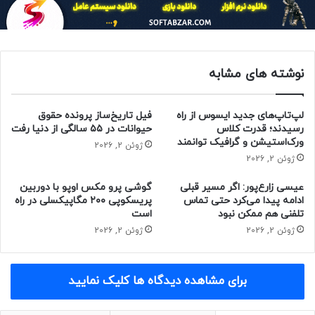
نمی‌کند تغییر می‌دهیم.
نوشته های مشابه
از زمان تصاحب توییتر، ماسک در حال اعمال چندین تغییر در
پلتفرم مذکور است. برای مثال، مدل اشتراک ماهانه ۸ دلاری که به
کاربران امکان می‌دهد تیک‌ آبی دریافت کرده و در میان کاربران
لپ‌تاپ‌های جدید ایسوس از راه
فیل تاریخ‌ساز پرونده حقوق
دیگر در اولویت قرار بگیرند.
رسیدند؛ قدرت کلاس
حیوانات در ۵۵ سالگی از دنیا رفت
ورک‌استیشن و گرافیک توانمند
ژوئن 2, 2026
ژوئن 2, 2026
در جلسه پرسش و پاسخ Twitter Spaces که در ۹ نوامبر برگزار
شد، از ماسک پرسیدند که نظرش در مورد تبلیغات توییتر چیست.
عیسی زارع‌پور: اگر مسیر قبلی
گوشی پرو مکس اوپو با دوربین
وی در پاسخ گفت:
ادامه پیدا می‌کرد حتی تماس
پریسکوپی ۲۰۰ مگاپیکسلی در راه
تلفنی هم ممکن نبود
است
ژوئن 2, 2026
ژوئن 2, 2026
برای مشاهده دیدگاه ها کلیک نمایید
یکی از روش‌هایی که می‌خواهیم به