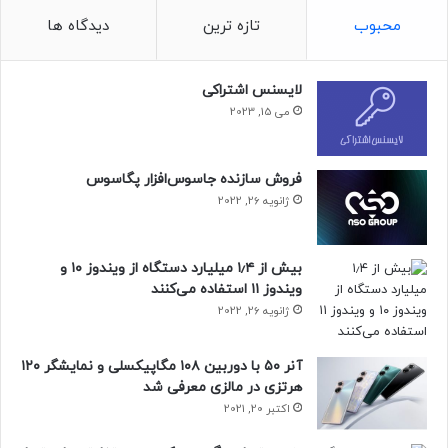
چنین مسئله‌ای رسیدگی کنیم، ادغام
محبوب
تازه ترین
دیدگاه ها
تبلیغات در توییت‌های پیبشنهاد شده
(recommended) است.
لایسنس اشتراکی
می 15, 2023
یکی از کارمندان توییتر می‌گوید:
فروش سازنده جاسوس‌افزار پگاسوس
ژانویه 26, 2022
بیش از ۱٫۴ میلیارد دستگاه از ویندوز ۱۰ و
ویندوز ۱۱ استفاده می‌کنند
ایلان مایل است موارد زیادی را امتحان
ژانویه 26, 2022
کند؛ بسیاری شکست خواهند خورد، برخی
نیز موفق می‌شوند. هدف، یافتن ترکیب
آنر ۵۰ با دوربین ۱۰۸ مگاپیکسلی و نمایشگر ۱۲۰
هرتزی در مالزی معرفی شد
مناسبی از تغییرات موفق برای تضمین
اکتبر 20, 2021
سلامت و رشد بلندمدت کسب‌و‌کار است.