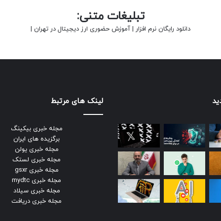
تبلیغات متنی:
دانلود رایگان نرم افزار
|
آموزش حضوری ارز دیجیتال در تهران
|
ید
لینک های مرتبط
مجله خبری بیکینگ
برگزیده های ایران
مجله خبری یولن
مجله خبری لستک
مجله خبری gsxr
مجله خبری mydtc
مجله خبری سیلاد
مجله خبری دریافت