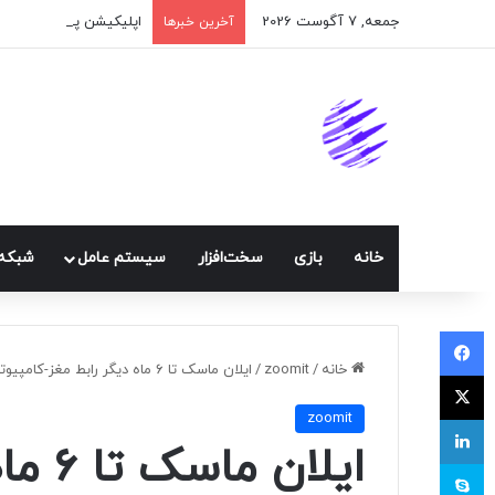
جمعه, 7 آگوست 2026
اپلیکیشن پیام‌رسان ایک
آخرین خبرها
خانه
بازی
سخت‌افزار
سيستم عامل
شبكه 
فیسبوک
خانه
/
zoomit
/
ایلان ماسک تا ۶ ماه دیگر رابط مغز-کامپیوتر نورالینک را در انسان آزمایش می‌کند
ایکس
zoomit
لینکداین
ایلان 
اسکایپ