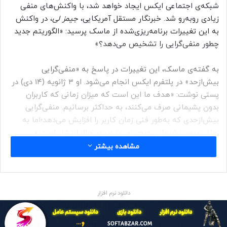
شبکه‌ی اجتماعی ایکس ایجاد خواهد شد، با واکنش‌های منفی
زیادی روبه‌رو شد. خبرنگار مستقل آمریکایی،
جیمز لی
، در واکنش
به این تغییرات برنامه‌ریزی‌شده از ماسک پرسید: «الگوریتم جدید
چطور منفی‌گرایی را تشخیص می‌دهد؟»
به گفته‌ی ماسک، این تغییرات در پاسخ به «منفی‌گرایی
بیش‌ازحد» در پلتفرم ایکس انجام می‌شود. او ۳ ژانویه (۱۴ دی) در
پستی نوشت: «هدف ما این است که میزان زمانی که کاربران
بدون پشیمانی صرف می‌کنند، به حداکثر برسانیم. منفی‌گرایی
بیش‌ازحدی که به‌طور فنی زمان کاربر را افزایش می‌دهد؛اما به
زمانی بدون پشیمانی منجر نمی‌شود، در حال انتشار است.»
مشاهده بیشتر
کاربران ایکس این تغییر الگوریتم را شکلی از سانسور توصیف
کردند و از ماسک پرسیدند که چه کسی حق دارد منفی‌گرایی را در
پلتفرم ایکس تعریف کند. چند روز پس‌از آنکه ماسک برخی از
دانلود نرم افزار
ویژگی‌های ویژه (پریمیوم) را از حساب‌هایی حذف کرد که با او بر
سر ویزای مهاجرتی در فضای آنلاین اختلاف‌نظر داشتند، پیشنهاد
این تغییرات مطرح شد.