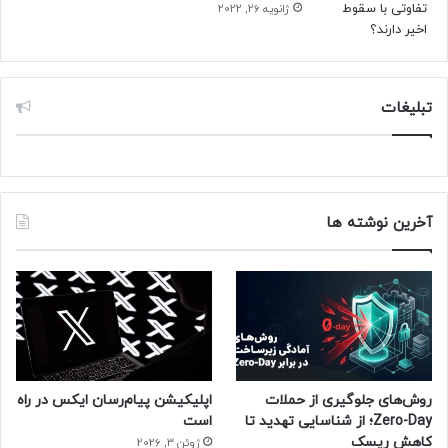
ژانویه 26, 2022
در کشور آمریکای جنوبی منجر شد.
حتما بخوانید :
آسمان‌خراش‌های دوقلوی دبی با استخر
تبلیغات
آسمانی شگفت‌انگیز به یکدیگر پیوند می‌خورند
منبع : زومیت
آخرین نوشته ها
روش‌های جلوگیری از حملات
اپلیکیشن پیام‌رسان ایکس در راه
Zero-Day؛ از شناسایی تهدید تا
است
کاهش ریسک
ژوئن 3, 2026