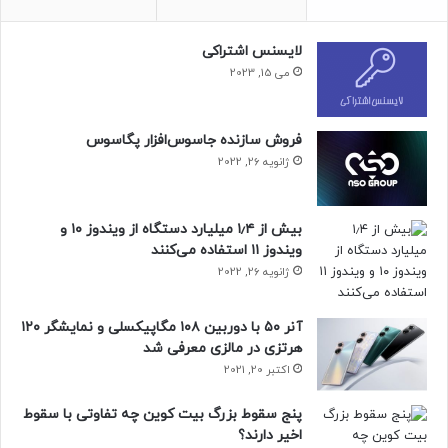
لایسنس اشتراکی
می 15, 2023
فروش سازنده جاسوس‌افزار پگاسوس
ژانویه 26, 2022
بیش از ۱٫۴ میلیارد دستگاه از ویندوز ۱۰ و
ویندوز ۱۱ استفاده می‌کنند
مقاله‌های مرتبط
ژانویه 26, 2022
بوترین در رابطه با آزادی بیان نوشت: «احترام به آزادی بیان وقتی
که با آن موافقیم، آسان است و وقتی آن را ناخوشایند می‌دانیم،
آنر ۵۰ با دوربین ۱۰۸ مگاپیکسلی و نمایشگر ۱۲۰
دشوار؛ اما دلایل احترام به آزادی بیان مانند همیشه باقی است.
هرتزی در مالزی معرفی شد
امروز گروهی ابزار ممنوعیت را کنترل می‌کند و فردا گروه دیگری.»
اکتبر 20, 2021
پنج سقوط بزرگ بیت کوین چه تفاوتی با سقوط
جدال اخیر بین ماسک و کاربران ایکس پس‌از درگیری او با دولت
اخیر دارند؟
برزیل بر سر سانسور رخ داد که در نهایت، به ممنوعیت این پلتفرم