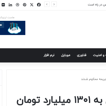
فیسبوک
ایکس
پینتریست
دریبببل
لینکد
ت
س در راه است
هاست لینوک
و امنيت
فناوری
موبايل
نرم افزار
ایرانسل و همراه اول به ۱۳۰۱ میلیارد تومان