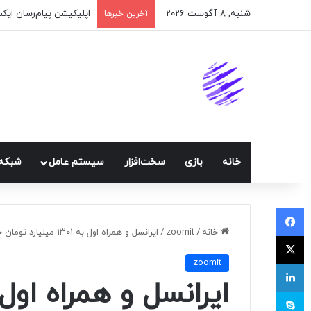
شنبه, 8 آگوست 2026
اپلیکیشن پیام‌رسان ایک
آخرین خبرها
خانه
بازی
سخت‌افزار
سيستم عامل
شبكه 
فیسبوک
خانه
/
zoomit
/
ایرانسل و همراه اول به ۱۳۰۱ میلیارد تومان جریمه محکوم شدند
ایکس
zoomit
لینکداین
اسکایپ