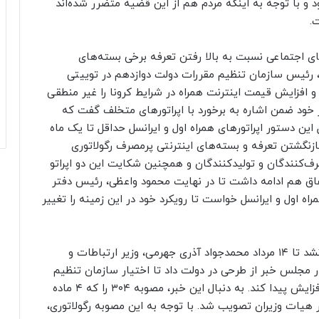
 و با توجه به اینکه مردم هم از این قضیه متضرر شده‌اند
.
ای اجتماعی نسبت به بالا رفتن تعرفه‌ برخی بسته‌های
 رئیس سازمان تنظیم مقررات دولت دوازدهم در توییتی
افزایش قیمت اینترنت همراه در شرایط کرونا را غیر منطقی
خود ضمن اشاره به برخورد با اپراتورهای متخلف گفت که
 این دستور اپراتورهای همراه اول و ایرانسل حداقل تا یک ماه
ازنگشتن تعرفه و بسته‌های اینترنتی پرمصرف رگولاتوری
رف‌کنندگان و تولیدکنندگان و همچنین شکایت این دو اپراتو
تفاق هم ادامه داشت تا در نهایت محمود واعظی، رئیس دفتر
 اول و ایرانسل خواست تا رویکرد خود در این زمینه را تغییر
اما این دستور هم از سمت همراه اول و ایرانسل اجرا نشد تا ۱۴ مرداد محمدجواد آذری جهرمی، وزیر ارتباطات و
مجلس خبر از طرحی در دولت داد تا اختیار سازمان تنظیم
مقررات و ارتباطات رادیویی در برخورد با گرانفروشی افزایش پیدا کند. به دنبال این خبر، مصوبه ۳۰۴ را که ۴ ماده
از سمت رگولاتوری تدوین و ۱۵ مرداد در هیات وزیران تصویب شد. با توجه به این مصوبه رگولاتوری،