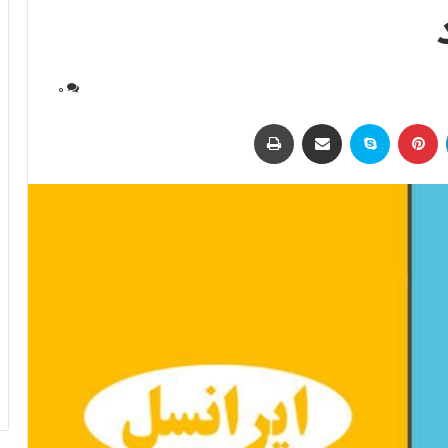
0
لینکداین
پینتریست
اسکایپ
اشتراک با ایمیل
چاپ