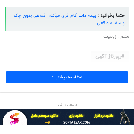
حتما بخوانید :
بیمه دات کام فرق میکنه! قسطی بدون چک
و سفته واقعی
منبع : زومیت
رپورتاژ آگهی
مشاهده بیشتر
دانلود نرم افزار