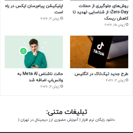
استفاده از این همه حسگر و پایش مداوم بدن می‌تواند شارژدهی
روش‌های جلوگیری از حملات
اپلیکیشن پیام‌رسان ایکس در راه
اپل واچ را به‌شدت کاهش دهد. علاوه‌براین، اپل قصد دارد هنگام
Zero-Day؛ از شناسایی تهدید تا
است
تشخیص کاهش اکسیژن خون با اپل واچ، راهنمایی‌های پزشکی را
کاهش ریسک
ژوئن 3, 2026
به کاربران ارائه دهد و این قابلیت را برای دستگاه ایجاد کند تا
ژوئن 15, 2026
علائم دیابت را تشخیص دهد.
طرح جدید تیک‌تاک در انگلیس
حالت ناشناس Meta AI به
واتس‌اپ اضافه شد
ژوئن 3, 2026
ژوئن 3, 2026
تبلیغات متنی:
دانلود رایگان نرم افزار
|
آموزش حضوری ارز دیجیتال در تهران
|