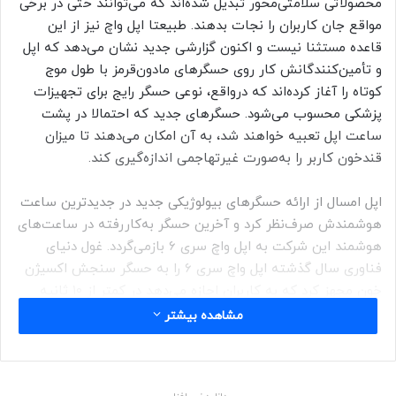
محصولاتی سلامتی‌محور تبدیل شده‌اند که می‌توانند حتی در برخی
مواقع جان کاربران را نجات بدهند. طبیعتا اپل واچ نیز از این
قاعده مستثنا نیست و اکنون گزارشی جدید نشان می‌دهد که اپل
و تأمین‌کنندگانش کار روی حسگرهای مادون‌قرمز با طول موج
کوتاه را آغاز کرده‌اند که درواقع، نوعی حسگر رایج برای تجهیزات
پزشکی محسوب می‌شود. حسگرهای جدید که احتمالا در پشت
ساعت اپل تعبیه خواهند شد، به آن امکان می‌دهند تا میزان
قندخون کاربر را به‌صورت غیرتهاجمی اندازه‌گیری کند.
اپل امسال از ارائه حسگرهای بیولوژیکی جدید در جدیدترین ساعت
هوشمندش صرف‌نظر کرد و آخرین حسگر به‌کاررفته در ساعت‌های
هوشمند این شرکت به اپل واچ سری ۶ بازمی‌گردد. غول دنیای
فناوری سال گذشته اپل واچ سری ۶ را به حسگر سنجش اکسیژن
خون مجهز کرد که به کاربران اجازه می‌دهد در کمتر از ۱۰ ثانیه
سطح اکسیژن خونشان را بررسی کنند.
مشاهده بیشتر
بااین‌حال، به‌نظر می‌رسد فعالیت‌های اپل در ارائه قابلیت‌های
سلامتی‌محور به اینجا ختم نمی‌شود؛ زیرا گفته می‌شود