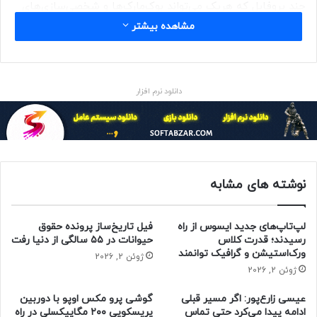
چند پروفایل که هریک می‌تواند بوک‌مارک‌ها و شخصی‌سازی‌های
منحصر‌به‌فردی داشته باشد. طبق گفته‌ها، بخش جست‌وجو ‌هم
مشاهده بیشتر
بیشتر ریسپانسیو شده است.
سیستم‌عامل سونوما روی مک بوک (لپ تاپ اپل) یا مک مینی
دانلود نرم افزار
(کامپیوتر کوچک اپل) ۲۰۱۸، آی مک پرو ۲۰۱۷ (آل این وان اپل)،
مک پرو ۲۰۱۹ یا مک استودیو ۲۰۲۲ و مدل‌‌های بعدی آن‌ها امکان
نصب دارد.
حتما بخوانید :
برخلاف انتظار، اپل هیچ تغییری در قیمت
آیفون ۱۵ اعمال نکرد
نوشته های مشابه
منبع : زومیت
لپ‌تاپ‌های جدید ایسوس از راه
فیل تاریخ‌ساز پرونده حقوق
رسیدند؛ قدرت کلاس
حیوانات در ۵۵ سالگی از دنیا رفت
ورک‌استیشن و گرافیک توانمند
سیستم عامل
فناوری
ژوئن 2, 2026
ژوئن 2, 2026
عیسی زارع‌پور: اگر مسیر قبلی
گوشی پرو مکس اوپو با دوربین
ادامه پیدا می‌کرد حتی تماس
پریسکوپی ۲۰۰ مگاپیکسلی در راه