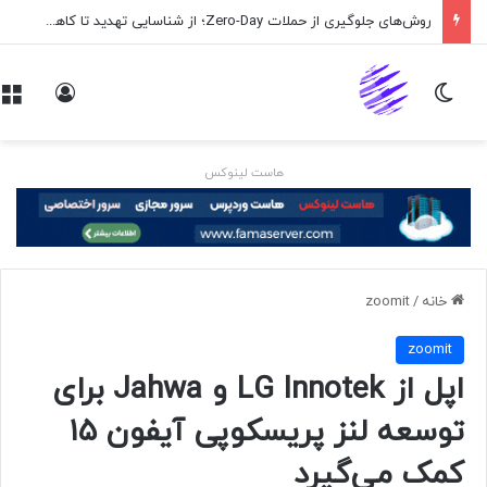
روش‌های جلوگیری از حملات Zero-Day؛ از شناسایی تهدید تا کاهش ریسک
تغییر پوسته
ورود
هاست لینوکس
خانه
/
zoomit
zoomit
اپل از LG Innotek و Jahwa برای
توسعه لنز پریسکوپی آیفون ۱۵
کمک می‌گیرد