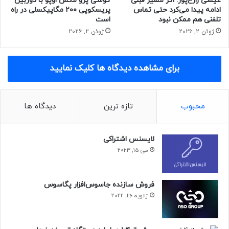
عیسی زارع‌پور: اگر مسیر قبلی
گوشی پرو مکس اوپو با دوربین
می‌رود گلکسی تب ای ۸ در ماه ژانویه یا فوریه ۲۰۲۲ (دی تا اسفند
ادامه پیدا می‌کرد حتی تماس
پریسکوپی ۲۰۰ مگاپیکسلی در راه
۱۴۰۰) رونمایی شود.
تلفنی هم ممکن نبود
است
ژوئن 2, 2026
ژوئن 2, 2026
دیدگاه شما کاربران نیوزلن درباره‌ی مشخصات احتمالی گلکسی تب
ای ۸ و طراحی آن چیست؟
برای مشاهده دیدگاه ها کلیک نمایید
محبوب
تازه ترین
دیدگاه ها
لایسنس اشتراکی
می 15, 2023
فروش سازنده جاسوس‌افزار پگاسوس
ژانویه 26, 2022