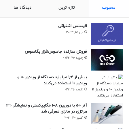
محبوب
تازه ترین
دیدگاه ها
لایسنس اشتراکی
می 15, 2023
فروش سازنده جاسوس‌افزار پگاسوس
ژانویه 26, 2022
بیش از ۱٫۴ میلیارد دستگاه از ویندوز ۱۰ و
مقاله‌های مرتبط
ویندوز ۱۱ استفاده می‌کنند
تلگرام همچنین راهی را برای تبدیل هدیه به NFT با پس‌زمینه‌ها و
ژانویه 26, 2022
آیکون‌های سفارشی ارائه کرده است. کاربران می‌توانند از طریق
اپلیکیشن تلگرام یا از طریق سایت Fragment با اتصال کیف پول
آنر ۵۰ با دوربین ۱۰۸ مگاپیکسلی و نمایشگر ۱۲۰
رمزارز TON، ستاره‌های تلگرام (Telegram Stars) را خریداری کنند و
هرتزی در مالزی معرفی شد
با خرج‌کردن آن‌ها، برای یکدیگر هدیه بفرستند.
اکتبر 20, 2021