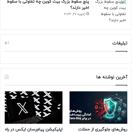
پنج سقوط بزرگ بیت کوین چه تفاوتی با سقوط
مصنوعی به چشم می‌خورد.
اخیر دارند؟
ژانویه 26, 2022
انویدیا با اهدای کارت‌های گرافیک کلاسیک مزین به امضای
جنسن هوانگ، ضمن یادآوری دستاوردهای گذشته‌اش، علاقه‌مندان
فناوری را به سفری تاریخی در مسیر پیشرفت کارت‌های گرافیک
دعوت کرده است.
تبلیغات
حتما بخوانید :
شاید اپل و سامسونگ سراغ باتری‌های
سیلیکون‌کربن بروند
منبع : زومیت
آخرین نوشته ها
روش‌های جلوگیری از حملات
اپلیکیشن پیام‌رسان ایکس در راه