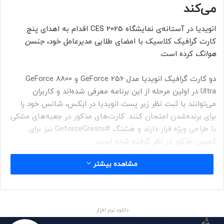
می‌کند
انویدیا در آستانه‌ی نمایشگاه CES 2025 اقدام به اهدای پنج
کارت گرافیک کلاسیک با امضای طلایی مدیرعامل خود،
جنسن
هوانگ
کرده است.
دو کارت گرافیک انویدیا مدل GeForce 256 و GeForce 8800
Ultra در اولین مرحله از این برنامه معرفی شده‌اند و کاربران
می‌توانند با ثبت نظر زیر پست انویدیا در ایکس، شانس خود را
برای برنده‌شدن امتحان کنند. کارت‌های مذکور در جعبه‌های مشکی
با طراحی ویژه قرار دارند و هشتگ #GeforceGreats نیز برای
کمپین مذکور در نظر گرفته شده است.
مشاهده بیشتر
کارت گرافیک GeForce 256 به‌عنوان اولین محصول سری
جی‌فورس و اولین کارت ویدیویی جهان که با عنوان GPU معرفی
دانلود نرم افزار
شد، جایگاه ویژه‌ای در تاریخ فناوری دارد. این کارت گرافیک در