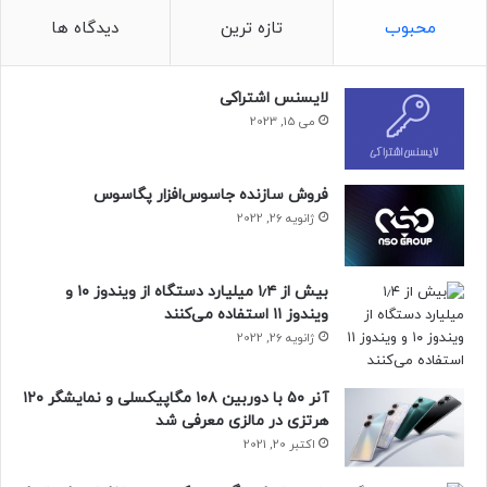
محبوب
تازه ترین
دیدگاه ها
لایسنس اشتراکی
می 15, 2023
فروش سازنده جاسوس‌افزار پگاسوس
ژانویه 26, 2022
بیش از ۱٫۴ میلیارد دستگاه از ویندوز ۱۰ و
ویندوز ۱۱ استفاده می‌کنند
ژانویه 26, 2022
مقاله‌های مرتبط:
فناوری CUDA که با جی‌فورس ۸۸۰۰ اولترا معرفی شد، زمینه‌ساز
آنر ۵۰ با دوربین ۱۰۸ مگاپیکسلی و نمایشگر ۱۲۰
تحول مهمی در صنعت پردازش بود. این فناوری، گرافیک‌ها را به
هرتزی در مالزی معرفی شد
ابزار کارآمدی برای انجام محاسبات موازی تبدیل کرد و به
اکتبر 20, 2021
استانداردی برای کاربردهای علمی و صنعتی تبدیل شد. اهمیت
فناوری مذکور همچنان در دنیای پردازش‌های سنگین و هوش