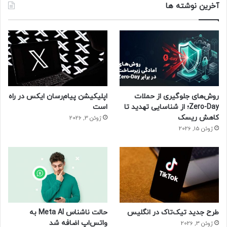
آخرین نوشته ها
روش‌های جلوگیری از حملات
اپلیکیشن پیام‌رسان ایکس در راه
Zero-Day؛ از شناسایی تهدید تا
است
کاهش ریسک
ژوئن 3, 2026
ژوئن 15, 2026
طرح جدید تیک‌تاک در انگلیس
حالت ناشناس Meta AI به
واتس‌اپ اضافه شد
ژوئن 3, 2026