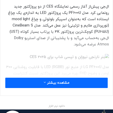
ال‌جی پیش‌از آغاز رسمی نمایشگاه CES از دو پروژکتور جدید
رونمایی کرد. مدل PF600U یک پروژکتور LED به انداز‌ه‌ی یک چراغ
ایستاده است که به‌عنوان اسپیکر بلوتوثی و چراغ mood light
(نورپردازی ملایم و تزئینی) نیز عمل می‌کند. مدل CineBeam S
(PU615U) کوچک‌ترین پروژکتور 4K با پرتاب بسیار کوتاه (UST)
ال‌جی به‌حساب می‌آید و با پشتیبانی از صدای استریو Dolby
Atmos عرضه می‌شود.
مدل LG PF600U از منبع نور LED (RGBB) با قابلیت روشنایی ۳۰۰
لومن و وضوح FHD بهره می‌برد. این پروژکتور نسبت کنتراست
۱۵۰۰۰۰:۱ دارد و می‌تواند تصاویری با ابعاد ۳۰ تا ۱۲۰ اینچ را با
مشاهده بیشتر
نسبت پرتاب ۱٫۲ نمایش دهد و از فرمت‌های تصویر HDR و HLG و
تنظیمات خودکار صفحه‌نمایش پشتیبانی کند.
دانلود نرم افزار