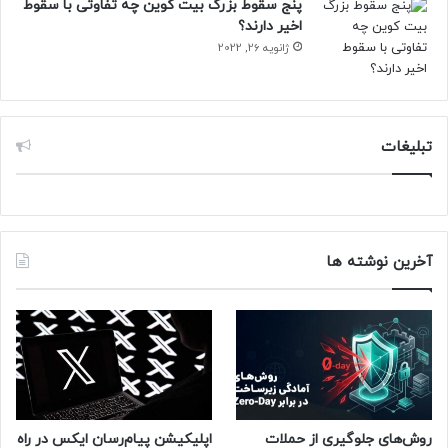
پنج سقوط بزرگ بیت کوین چه تفاوتی با سقوط
اجرا می‌کند و یک درگاه HDMI و USB-C دارد.
اخیر دارند؟
ژانویه 26, 2022
ال‌جی هنوز قیمت ویدیو پروژکتور ها و زمان عرضه‌شان را اعلام
نکرده است؛ بنابراین باید تا شروع رسمی نمایشگاه CES در ۷
ژانویه (۱۸ دی) منتظر بمانیم.
تبلیغات
حتما بخوانید :
کاوشگر پارکر اولین به‌روزرسانی دقیق پس از
پرواز تاریخی از کنار خورشید را ارسال کرد
منبع : زومیت
آخرین نوشته ها
روش‌های جلوگیری از حملات
اپلیکیشن پیام‌رسان ایکس در راه