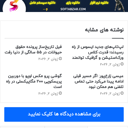
دو اسپیکر استریو در بدنه‌ی PF600U تعبیه شده است. جدیدترین
ویدیو پروژکتور ال جی به درگاه‌های HDMI و USB Type-C مجهز
نوشته های مشابه
است و سیستم‌عامل webOS با پشتیبانی از پخش بی‌سیم را اجرا
می‌کند.
لپ‌تاپ‌های جدید ایسوس از راه
فیل تاریخ‌ساز پرونده حقوق
مدل CineBeam S (PU615U) فشرده‌ترین پروژکتور UST 4K ال‌جی
رسیدند؛ قدرت کلاس
حیوانات در ۵۵ سالگی از دنیا رفت
ورک‌استیشن و گرافیک توانمند
تا به امروز محسوب می‌شود که به شکل یک جعبه با ابعاد ۱۱۰ در
ژوئن 2, 2026
ژوئن 2, 2026
۱۶۰ در ۱۶۰ میلی‌متر طراحی شده و قادر است تصاویری با ابعاد ۴۰
تا ۱۰۰ اینچ را با نسبت پرتاب ۰٫۲۵ نمایش دهد.
عیسی زارع‌پور: اگر مسیر قبلی
گوشی پرو مکس اوپو با دوربین
ادامه پیدا می‌کرد حتی تماس
پریسکوپی ۲۰۰ مگاپیکسلی در راه
تلفنی هم ممکن نبود
است
ژوئن 2, 2026
ژوئن 2, 2026
CineBeam S دارای روشنایی ۵۰۰ لومن است، نسبت کنتراست
برای مشاهده دیدگاه ها کلیک نمایید
۴۵۰۰۰۰:۱ را در ضمن پشتیبانی از استانداردهای HDR 10 و HLG
ارائه و ۱۵۴ درصد فضای رنگی DCI-P3 را پوشش می‌دهد.