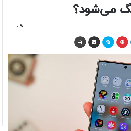
گ می‌شود؟
0
لینکداین
پینتریست
اسکایپ
اشتراک با ایمیل
چاپ