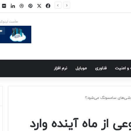
فیسبوک
ایکس
پینتریست
دریبببل
لینکد
ت
س در راه است
هاست لینوک
و امنيت
فناوری
موبايل
نرم افزار
گوشی‌های سامسونگ می‌شود؟
از ماه آینده وارد