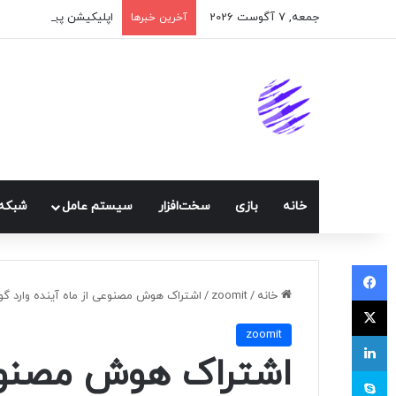
جمعه, 7 آگوست 2026
اپلیکیشن پیام‌رسان ایک
آخرین خبرها
خانه
بازی
سخت‌افزار
سيستم عامل
شبكه 
فیسبوک
خانه
/
zoomit
/
اشتراک هوش مصنوعی از ماه آینده وارد 
ایکس
zoomit
لینکداین
اشتراک هوش مصنوعی 
اسکایپ