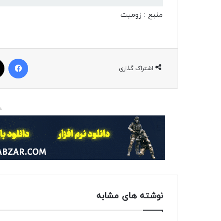
منبع : زومیت
فیسبوک
اشتراک گذاری
د
نوشته های مشابه