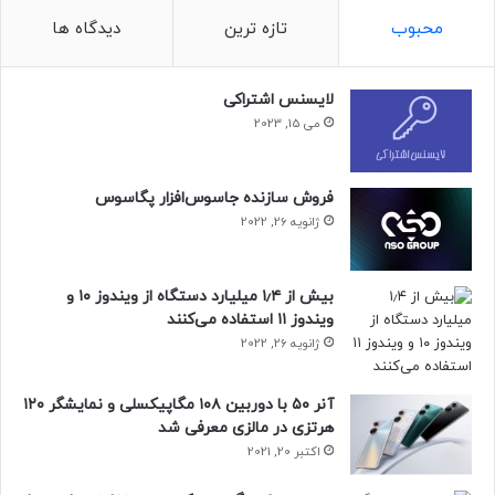
محبوب
تازه ترین
دیدگاه ها
طبق برخی گزارش‌ها، قیمت تمام‌شده‌ی اسنپدراگون ۸ الیت ۲
می‌تواند بیشتر از نسل قبلی باشد که در نهایت به افزایش قیمت
گوشی‌های پرچم‌دار منجر می‌شود. ناگفته نماند که کوالکام در حال
لایسنس اشتراکی
تلاش برای بهینه‌سازی فرایند تولید این پردازنده است تا قیمت آن
می 15, 2023
کمتر و رقابتی‌تر شود.
حتما بخوانید :
پاره‌ای از مشخصات تراشه پرچم‌دار دیمنسیتی
فروش سازنده جاسوس‌افزار پگاسوس
۹۵۰۰ فاش شد؛ دو هسته پرقدرت ۴ گیگاهرتزی
ژانویه 26, 2022
منبع : زومیت
بیش از ۱٫۴ میلیارد دستگاه از ویندوز ۱۰ و
ویندوز ۱۱ استفاده می‌کنند
ژانویه 26, 2022
آنر ۵۰ با دوربین ۱۰۸ مگاپیکسلی و نمایشگر ۱۲۰
هرتزی در مالزی معرفی شد
اکتبر 20, 2021