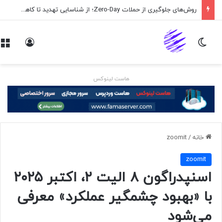
روش‌های جلوگیری از حملات Zero-Day؛ از شناسایی تهدید تا کاهش ریسک
تغییر پوسته
ورود
هاست لینوکس
خانه
/
zoomit
zoomit
اسنپدراگون ۸ الیت ۲، اکتبر ۲۰۲۵
با «بهبود چشمگیر عملکرد» معرفی
می‌شود