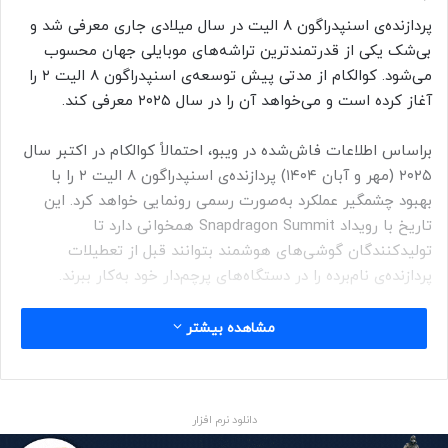
پردازنده‌ی اسنپدراگون ۸ الیت در سال میلادی جاری معرفی شد و
بی‌شک یکی از قدرتمندترین تراشه‌های موبایلی جهان محسوب
می‌شود. کوالکام از مدتی پیش توسعه‌ی اسنپدراگون ۸ الیت ۲ را
آغاز کرده است و می‌خواهد آن را در سال ۲۰۲۵ معرفی کند.
براساس اطلاعات فاش‌شده در ویبو، احتمالاً کوالکام در اکتبر سال
۲۰۲۵ (مهر و آبان ۱۴۰۴) پردازنده‌ی اسنپدراگون ۸ الیت ۲ را با
بهبود چشمگیر عملکرد به‌صورت رسمی رونمایی خواهد کرد. این
تاریخ با رویداد Snapdragon Summit همخوانی دارد تا
تولیدکنندگان گوشی‌های هوشمند بتوانند قبل از تعطیلات
پردازنده‌ی نام‌برده را در دستگاه‌های پرچم‌دار خود به‌کار ببرند.
انتظار می‌رود برای ساخت اسنپدراگون ۸ الیت ۲ از لیتوگرافی سه
مشاهده بیشتر
نانومتری پیشرفته‌ی شرکت TSMC (N3P) استفاده شود. فرایند
مورد بحث باعث عملکرد بهتر و مصرف انرژی بهینه‌تر دستگاه‌ها
می‌شود و احتمالاً اپل هم برای پردازنده‌ی A19 از آن بهره خواهد برد.
دانلود نرم افزار