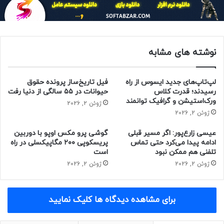
نوشته های مشابه
لپ‌تاپ‌های جدید ایسوس از راه
فیل تاریخ‌ساز پرونده حقوق
رسیدند؛ قدرت کلاس
حیوانات در ۵۵ سالگی از دنیا رفت
ورک‌استیشن و گرافیک توانمند
ژوئن 2, 2026
ژوئن 2, 2026
عیسی زارع‌پور: اگر مسیر قبلی
گوشی پرو مکس اوپو با دوربین
ادامه پیدا می‌کرد حتی تماس
پریسکوپی ۲۰۰ مگاپیکسلی در راه
تلفنی هم ممکن نبود
است
ژوئن 2, 2026
ژوئن 2, 2026
مقاله‌های مرتبط
گفته می‌شود عملکرد واحد CPU اسنپدراگون ۸ الیت ۲ در مقایسه
با نسل گذشته حدود ۲۰ درصد بهبود پیدا خواهد کرد. عملکرد واحد
برای مشاهده دیدگاه ها کلیک نمایید
GPU هم به‌طور قابل‌ توجهی نسبت‌ به اسنپدراگون ۸ الیت بهتر
خواهد بود؛ هرچند که مقدار آن هنوز مشخص نیست.