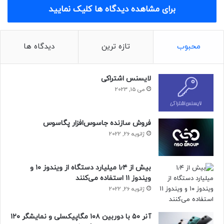
برای مشاهده دیدگاه ها کلیک نمایید
آیا گوشی‌ های اندرویدی ارزان‌ قیمت ارزش خرید دارند؟
musicMagpie داده‌های جالب دیگری را هم منتشر کرده است که
نشان می‌دهد مصرف‌کنندگان چگونه گوشی‌هایشان را ارتقا
محبوب
تازه ترین
دیدگاه ها
می‌دهند. حدود ۳۳ درصد از دارندگان گوشی‌های قدیمی دستگاه
خود را معامله نمی‌کنند و هرچه سن افراد بیشتر شود، احتمال
لایسنس اشتراکی
تعویض دستگاه نیز کمتر خواهد شد.
می 15, 2023
مدیرعامل این شرکت استدلال کرده است که تعویض گوشی‌های
قدیمی با گوشی‌های جدیدتر بهترین روش برای کم‌کردن ضرر خرید
فروش سازنده جاسوس‌افزار پگاسوس
گوشی جدید است. نکته مهم دیگر اینکه حدود ۱۰ درصد از کاربران
ژانویه 26, 2022
فروش گوشی‌های قدیمی‌شان را به‌تعویق می‌اندازند؛ زیرا اعتقاد
دارند ارزششان با گذشت زمان افزایش خواهد یافت؛ دیدگاهی که
بیش از ۱٫۴ میلیارد دستگاه از ویندوز ۱۰ و
به‌نظر نمی‌رسد واقعیت داشته باشد.
ویندوز ۱۱ استفاده می‌کنند
ژانویه 26, 2022
آنر ۵۰ با دوربین ۱۰۸ مگاپیکسلی و نمایشگر ۱۲۰
طبق گزارش اشاره‌شده، پس از ۶ ماه استفاده، ارزش گوشی‌های