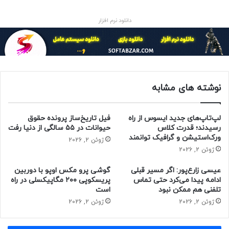
دانلود نرم افزار
نکته جالب این است که ارزش گوشی‌های وان‌پلاس پس از یک
سال، ۶۹ درصد و پس از دو سال، ۷۸ درصد کاهش پیدا می‌کند و
بدین‌ترتیب این برند در جایگاه سوم فهرست قرار می‌گیرد. ظاهرا
ارزش گوشی‌های
گوگل
و هواوی پس از دو سال استفاده، کاهش
چشمگیری می‌یابد.
نوشته های مشابه
درواقع با نگاه دقیق به گوشی‌های هوشمند مختلف بازار، ارزش
لپ‌تاپ‌های جدید ایسوس از راه
فیل تاریخ‌ساز پرونده حقوق
میت ۳۰ پرو و
پی ۲۰ هواوی
پس از یک سال استفاده، به‌ترتیب
رسیدند؛ قدرت کلاس
حیوانات در ۵۵ سالگی از دنیا رفت
۸۷ درصد و ۸۴ درصد کاهش می‌یابد. همچنین، انتظار می‌رود
ورک‌استیشن و گرافیک توانمند
ژوئن 2, 2026
آیفون‌های چند سال اخیر با گذشت ۱۲ ماه، بیش از نیمی از قیمت
ژوئن 2, 2026
اولیه‌‌شان را حفظ کنند.
عیسی زارع‌پور: اگر مسیر قبلی
گوشی پرو مکس اوپو با دوربین
ادامه پیدا می‌کرد حتی تماس
پریسکوپی ۲۰۰ مگاپیکسلی در راه
تلفنی هم ممکن نبود
است
ژوئن 2, 2026
ژوئن 2, 2026
مقاله‌ مرتبط: