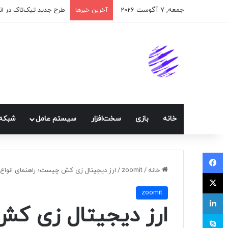
جمعه, 7 آگوست 2026
طرح جدید تیک‌تاک در ا
آخرین خبرها
خانه
بازی
سخت‌افزار
سيستم عامل
شبكه 
فیسبوک
خانه
/
zoomit
/
ارز دیجیتال زی کش چیست؛ راهنمای انواع تراکنش ZEC، است
ایکس
zoomit
لینکداین
ارز دیجیتال زی کش
اسکایپ