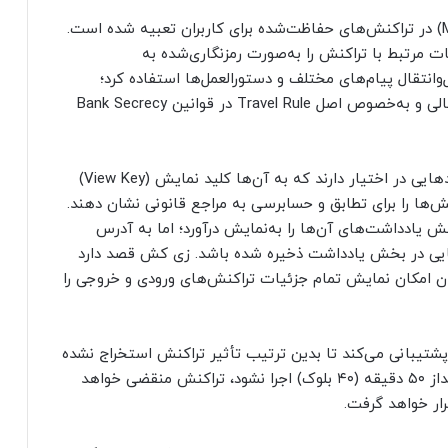
: بخش یادداشت (Memo Field) در تراکنش‌های حفاظت‌شده برای کاربران تعبیه شده است.
ات مرتبط با تراکنش را به‌صورت رمزنگاری‌شده به
‌وانتقال پیام‌های مختلف و دستورالعمل‌ها استفاده کرد؛
همچنین می‌توان برای اطمینان از پشتیبانی قوانین مالی و به‌خصوص اصل Travel Rule در قوانین Bank Secrecy
: مالکان آدرس‌های حفاظت‌شده کلیدهایی در اختیار دارند که به آن‌ها کلید نمایش (View Key)
ش‌ها را برای تطابق و حسابرسی به مراجع قانونی نشان دهند.
یادداشت‌های آن‌ها را به‌نمایش درآورد؛ اما به آدرس
سایی در بخش یادداشت ذخیره شده باشد. زی کش قصد دارد
بران امکان نمایش تمام جزئیات تراکنش‌های ورودی و خروجی را
شتیبانی می‌کند تا بدین ترتیب تأثیر تراکنش استخراج نشده
را به حداقل برساند. به‌طور پیش‌فرض، اگر تراکنش بعداز ۵۰ دقیقه (۴۰ بلوک) اجرا نشود، تراکنش منقضی خواهد
رار خواهد گرفت.