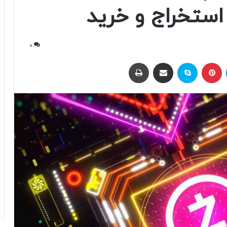
0
لینکداین
پینتریست
اسکایپ
اشتراک با ایمیل
چاپ