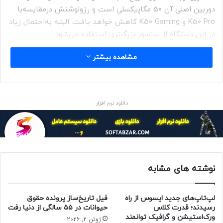
دوربین اصلی آن ۵۰ مگاپیکسلی است و رزولوشنش درمقایسه‌با
K50 Pro و K50 Gaming کاهش خواهد یافت. البته به‌احتمال زیاد
در این دستگاه از سنسور بزرگ‌تری استفاده می‌شود.
مشاهده بیشتر
مقاله‌ی مرتبط:
شیائومی احتمالاً از نسل دوم لنز مایع در دوربین Xiaomi 12
Ultra استفاده خواهد کرد
دانلود نرم افزار
Redmi K50 Ultra
یکی از پرچم‌داران شیائومی در نیمه
‌ی دوم سال
خواهد بود. این گوشی هوشمند از صفحه‌نمایش OLED با نرخ
نوسازی ۱۲۰ هرتز و رزولوشن فول Full HD+ استفاده می‌کند.
همچنین روی نمایشگر آن حفره‌ای قرار می‌گیرد که میزبانی دوربین
نوشته های مشابه
سلفی را برعهده خواهد داشت.
گفته می‌شود باتری مدل اولترای ردمی k50
بین ۴۸۰۰ تا ۵۰۰۰
لپ‌تاپ‌های جدید ایسوس از راه
فیل تاریخ‌ساز پرونده حقوق
میلی‌آمپرساعت شارژ درون خود نگه می‌دارد و می‌توان گفت که
رسیدند؛ قدرت کلاس
حیوانات در ۵۵ سالگی از دنیا رفت
ورک‌استیشن و گرافیک توانمند
به‌احتمال زیاد با شارژ سریع ۱۲۰ واتی خود شیائومی عرضه
ژوئن 2, 2026