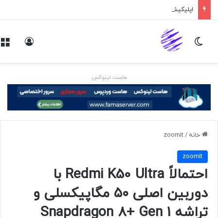
اپلیکیشن پیام‌رسان ایکس در راه است
تغییر پوسته
ورود
هاست لینوکس
خانه
/
zoomit
zoomit
احتمالاً Redmi K50 Ultra با
دوربین اصلی ۵۰ مگاپیکسلی و
تراشه Snapdragon 8+ Gen 1