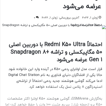
عرضه می‌شود
ژوئن 1, 2022
آخرین بروزرسانی: ژوئن 1, 2022
0
احتمالاً Redmi K50 Ultra با دوربین اصلی
۵۰ مگاپیکسلی و تراشه Snapdragon 8+
Gen 1 عرضه می‌شود
قرار است مدل اولترای ردمی K50 در آینده وارد این خانواده شود.
حالا یکی از افشاگران دنیای فناوری به نام
Digital Chat Station
ادعا می‌کند گوشی هوشمند جدید ردمی احتمالاً از تراشه‌ی
اسنپدراگون ۸ پلاس نسل یک استفاده خواهد کرد.
به‌گزارش GSMArena، گوشی هوشمند K50
اولترا اکثر مشخصات
K50
پرو ازجمله شارژ سریع مثبت ۱۰۰ وات را حفظ خواهد کرد؛ اما