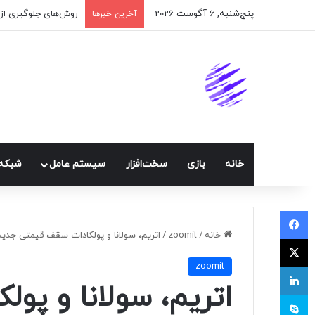
پنج‌شنبه, 6 آگوست 2026
اپلیکیشن پیام‌رسان 
آخرین خبرها
خانه
بازی
سخت‌افزار
سيستم عامل
شبكه 
فیسبوک
خانه
/
zoomit
/
اتریم، سولانا و پولکادات سقف قیمتی جدی
ایکس
zoomit
لینکداین
اتریم، سولانا و پو
اسکایپ