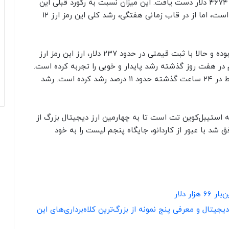
بلاک‌چین قراردادهای هوشمند، به رکورد قیمتی جدید ۴۶۷۴ دلار دست یافت. این میزان نسبت به رکورد قبلی این
ارز دیجیتال در روز سه‌شنبه، حدود هفت دلار بیشتر است، اما از در قاب زمانی هفتگی، رشد کلی این رمز ارز ۱۲
، سرعت رشد سولانا حتی بیشتر بوده و حالا با ثبت قیمتی در حدود ۲۳۷ دلار، ارز این رمز ارز
در هفت روز گذشته رشد پایدار و خوبی را تجربه کرده است.
رکورد قبلی ارزش این ارز دیجیتال ۲۱۹ دلار بود که فقط در ۲۴ ساعت گذشته حدود ۱۱ درصد رشد کرده است. رشد
به استیبل‌کوین تت است تا به چهارمین ارز دیجیتال بزرگ از
ق شد با عبور از کاردانو، جایگاه پنجم لیست را به خود
ر دلار
یتال و معرفی پنج نمونه از بزرگ‌ترین کلاه‌برداری‌های این