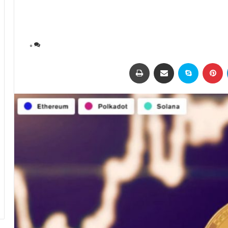
0
لینکداین
پینتریست
اسکایپ
اشتراک با ایمیل
چاپ