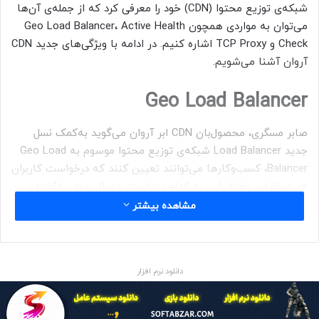
شبکه‌ی توزیع محتوا (CDN) خود را معرفی کرد که از جمله‌ی آن‌ها
می‌توان به مواردی همچون Geo Load Balancer، Active Health
Check و TCP Proxy اشاره کنیم. در ادامه با ویژگی‌های جدید CDN
آروان آشنا می‌شویم.
Geo Load Balancer
صابر مسگری، محصول‌بان CDN ابر آروان می‌گوید به‌کمک نسل
جدید Load Balancer شبکه‌ی توزیع محتوا موسوم به Geo Load
Balancer، کسب‌وکارها می‌توانند تعیین کنند که درخواست کاربران
هر منطقه‌ی جغرافیایی به کدام دیتاسنتر ارسال شود. به‌گفته‌ی
مسگری، قابلیت جدید CDN آرمان با ظرفیت پاسخ‌گویی بسیار بالا،
مشاهده بیشتر
می‌تواند بهترین وضعیت توزیع بار ترافیکی را فراهم سازد.
Active Health Check
دانلود نرم افزار
با قابلیت Health Check جدید ابر آروان، هنگامی که یک یا چند
سرور از دسترس خارج می‌شود، کسب‌وکارها در کسری از ثانیه از