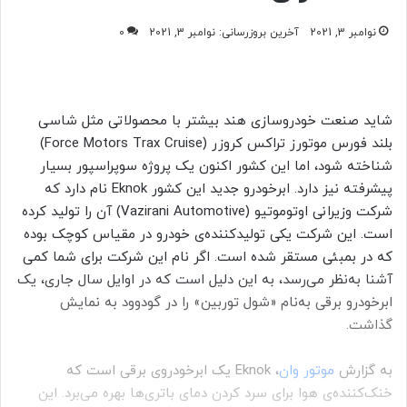
نوامبر 3, 2021
آخرین بروزرسانی: نوامبر 3, 2021
0
شاید صنعت خودروسازی هند بیشتر با محصولاتی مثل شاسی
بلند فورس موتورز تراکس کروزر (Force Motors Trax Cruise)
شناخته شود، اما این کشور اکنون یک پروژه سوپراسپور بسیار
پیشرفته نیز دارد. ابرخودرو جدید این کشور Eknok نام دارد که
شرکت وزیرانی اوتوموتیو (Vazirani Automotive) آن را تولید کرده
است. این شرکت یکی تولیدکننده‌ی خودرو در مقیاس کوچک بوده
که در بمبئی مستقر شده است. اگر نام این شرکت برای شما کمی
آشنا به‌نظر می‌رسد، به این دلیل است که در اوایل سال جاری، یک
ابرخودرو برقی به‌نام «شول توربین» را در گودوود به نمایش
گذاشت.
به گزارش
موتور وان
، Eknok یک ابرخودروی برقی است که
خنک‌کننده‌ی هوا برای سرد کردن دمای باتری‌ها بهره می‌برد. این