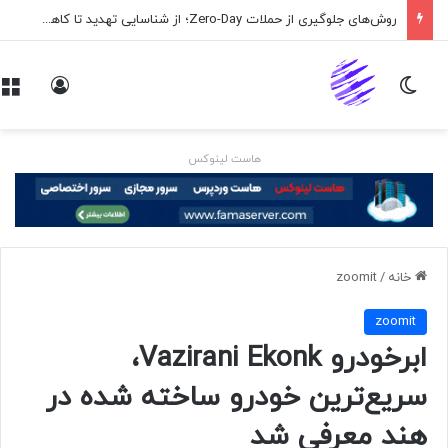
روش‌های جلوگیری از حملات Zero-Day؛ از شناسایی تهدید تا کاهش ریسک
تغییر پوسته
ورود
هاست لینوکس
خانه
/
zoomit
zoomit
ابرخودرو Vazirani Ekonk،
سریع‌ترین خودرو ساخته شده در
هند معرفی شد