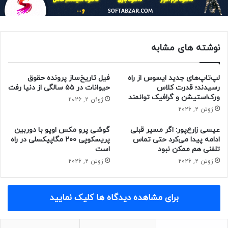
مادر بود؟ ناجا ریسلند، متخصص روان‌شناسی رشد در دانشگاه
دورهام بریتانیا به
لایوساینس
گفت:
نوشته های مشابه
لپ‌تاپ‌های جدید ایسوس از راه
فیل تاریخ‌ساز پرونده حقوق
رسیدند؛ قدرت کلاس
حیوانات در ۵۵ سالگی از دنیا رفت
اگر از تعریف «فریاد نامفهوم و بلند یا
ورک‌استیشن و گرافیک توانمند
ژوئن 2, 2026
ژوئن 2, 2026
جیغی که بیانگر عواطف یا احساسات
قوی است»، استفاده کنید، قطعا
عیسی زارع‌پور: اگر مسیر قبلی
گوشی پرو مکس اوپو با دوربین
ادامه پیدا می‌کرد حتی تماس
پریسکوپی ۲۰۰ مگاپیکسلی در راه
می‌توانید بگویید که کودکان در رحم
تلفنی هم ممکن نبود
است
گریه نمی‌کنند.
ژوئن 2, 2026
ژوئن 2, 2026
برای مشاهده دیدگاه ها کلیک نمایید
به‌عبارت‌دیگر، در کیسه آمنیوتیک پر از مایع، جنین‌ نمی‌تواند
نفس‌های بزرگی بکشد و ریه‌ها خود را پر کند و هوا را در تارهای
صوتی خود به ارتعاش درآورد تا شروع به گریه کند. او برای انجام