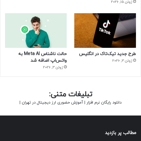
ژوئن 15, 2026
پیچیدگی ژنتیکی برخی از ویروس‌های غول‌پیکر مانند توپانویروس که در تصویر نشان
داده شده است، برخی پژوهشگران را بر آن داشته است تا این سؤال را مطرح کنند که آیا
ویروس‌ها باید به‌عنوان غیرزنده طبقه‌بندی شوند. این ویروس که اولین‌بار در سال ۲۰۱۸
گزارش شد، دارای کتاب راهنمای ژنتیکی است که بزرگ‌تر از کتاب ژنتیکی برخی
طرح جدید تیک‌تاک در انگلیس
حالت ناشناس Meta AI به
باکتری‌ها است.
واتس‌اپ اضافه شد
ژوئن 3, 2026
ژوئن 3, 2026
درحالی‌که بحث درمورد طبقه‌بندی ویروس‌ها ممکن است
گاهی‌اوقات بیهوده به نظر برسد، درحقیقت، نحوه صحبت کردن ما
درمورد ویروس‌ها روی چگونگی بررسی، برخورد، درمان و ریشه‌کنی
تبلیغات متنی:
آن‌ها اثرگذار است.
دانلود رایگان نرم افزار
|
آموزش حضوری ارز دیجیتال در تهران
|
کالین هیل، متخصص بیماری‌های عفونی از دانشگاه کالج کورک
ایرلند می‌گوید توصیف ویروس‌ها به‌عنوان شرور و تهدید، درک
واقعی ما از تکامل و طبیعت را مختل می‌کند. موفق‌ترین ویروس‌ها
مطالب پر بازدید
پایدار و بی‌آزار هستند. آن‌ها در سلول‌ها خفته می‌مانند یا به‌آرامی