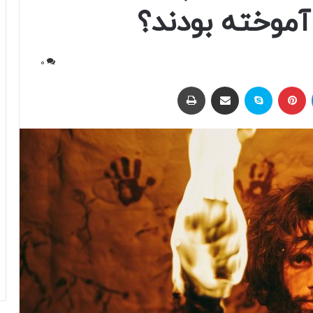
موخته بودند؟
0
لینکداین
پینتریست
اسکایپ
اشتراک با ایمیل
چاپ