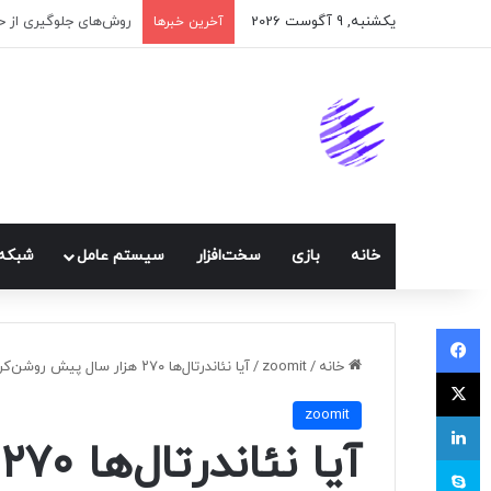
یکشنبه, 9 آگوست 2026
اپلیکیشن پیام‌رسان ا
آخرین خبرها
خانه
بازی
سخت‌افزار
سيستم عامل
شبكه 
فیسبوک
خانه
/
zoomit
/
آیا نئاندرتال‌ها ۲۷۰ هزار سال پیش روشن‌کردن آتش را آموخته بودند؟
ایکس
zoomit
لینکداین
آ
اسکایپ