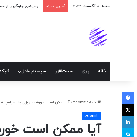
شنبه, 8 آگوست 2026
اپلیکیشن پیام‌رسان ایک
آخرین خبرها
خانه
بازی
سخت‌افزار
سيستم عامل
شبكه 
فیسبوک
خانه
/
zoomit
/
آیا ممکن است خورشید روزی به سیاه‌چاله 
ایکس
zoomit
لینکداین
آیا ممکن است خورشی
اسکایپ