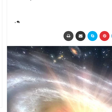
0
لینکداین
پینتریست
اسکایپ
اشتراک با ایمیل
چاپ