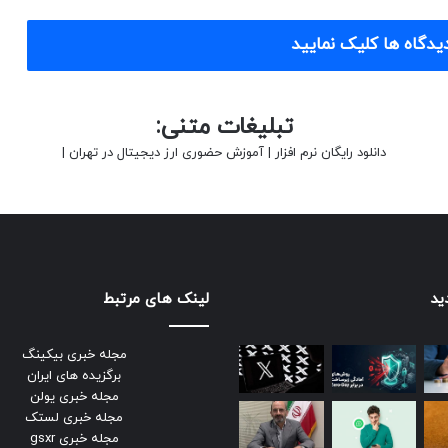
یدگاه ها کلیک نمایید
تبلیغات متنی:
دانلود رایگان نرم افزار
|
آموزش حضوری ارز دیجیتال در تهران
|
ید
لینک های مرتبط
مجله خبری بیکینگ
برگزیده های ایران
مجله خبری یولن
مجله خبری لستک
مجله خبری gsxr