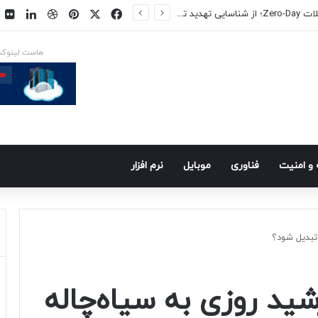
فیسبوک
ایکس
پینتریست
دریبببل
لینکد
ت
س در راه است
هاست لینوک
و امنيت
فناوری
موبايل
نرم افزار
تبدیل شود؟
د روزی به سیاه‌چاله