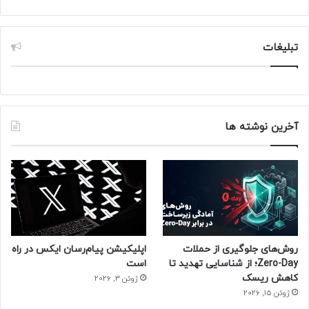
حتما بخوانید :
معرفی انواع بلیط هواپیما تهران کیش؛ سفر
لوکس یا اقتصادی؟
تبلیغات
منبع : زومیت
آخرین نوشته ها
روش‌های جلوگیری از حملات
اپلیکیشن پیام‌رسان ایکس در راه
Zero-Day؛ از شناسایی تهدید تا
است
کاهش ریسک
ژوئن 3, 2026
ژوئن 15, 2026