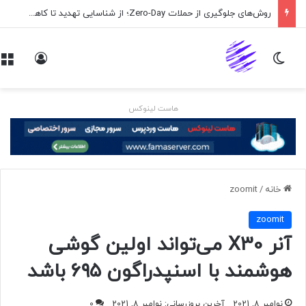
روش‌های جلوگیری از حملات Zero-Day؛ از شناسایی تهدید تا کاهش ریسک
تغییر پوسته
ورود
هاست لینوکس
خانه
/
zoomit
zoomit
آنر X30 می‌تواند اولین گوشی
هوشمند با اسنپدراگون ۶۹۵ باشد
نوامبر 8, 2021
آخرین بروزرسانی: نوامبر 8, 2021
0