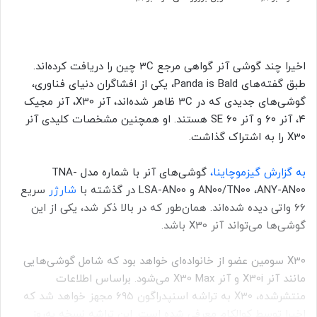
اخیرا چند گوشی آنر گواهی مرجع 3C چین را دریافت کرده‌اند.
طبق گفته‌های Panda is Bald، یکی از افشاگران دنیای فناوری،
گوشی‌های جدیدی که در 3C ظاهر شده‌اند، آنر X30، آنر مجیک
۴، آنر ۶۰ و آنر ۶۰ SE هستند. او همچنین مشخصات کلیدی آنر
X30 را به اشتراک گذاشت.
به گزارش گیزموچاینا،
گوشی‌های آنر با شماره مدل TNA-
AN00/TN00 ،ANY-AN00 و LSA-AN00 در گذشته با
شارژر
سریع
۶۶ واتی دیده شده‌اند. همان‌طور که در بالا ذکر شد، یکی از این
گوشی‌ها می‌تواند آنر X30 باشد.
X30 سومین عضو از خانواده‌ای خواهد بود که شامل گوشی‌هایی
مانند آنر X30i و آنر X30 Max می‌شود. براساس اطلاعات
منتشرشده، X30 به تراشه اسنپدراگون ۶۹۵ مجهز خواهد شد که
اخیرا توسط کوالکام معرفی شده است. این تراشه نسخه به‌روز