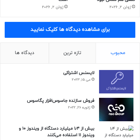
ژوئن 2, 2026
ژوئن 2, 2026
هنوز هیچ اطلاعاتی در مورد تاریخ عرضه آنر X30 وجود ندارد.
احتمالا آنر قصد دارد X30 را روزی در ماه جاری عرضه کند. آنر X30
احتمالا بالاتر از
Honor X30i
و
Honor X30 Max
که ماه گذشته در
برای مشاهده دیدگاه ها کلیک نمایید
چین به صورت رسمی معرفی شدند، قرار خواهد گرفت. X30i دارای
مشخصات کلیدی مانند صفحه‌نمایش ۶٫۷ اینچی FHD+ با نرخ
نوسازی ۹۰ هرتز، تراشه دایمنسیتی ۸۱۰، دوربین جلوی ۸
محبوب
تازه ترین
دیدگاه ها
مگاپیکسلی، دوربین سه‌گانه ۴۸ مگاپیکسلی و باتری ۴۰۰۰
میلی‌آمپر ساعتی با شارژ سریع ۲۲٫۵ واتی بود. از سوی دیگر، X30
لایسنس اشتراکی
مکس با صفحه‌نمایش ۷
٫۰۹ اینچی FHD+، تراشه دایمنسیتی ۹۰۰،
می 15, 2023
دوربین جلوی ۸ مگاپیکسلی، دوربین دوگانه ۶۴ مگاپیکسلی و باتری
۵۰۰۰ میلی‌آمپر ساعتی با شارژ سریع ۲۲٫۵ واتی عرضه شد.
فروش سازنده جاسوس‌افزار پگاسوس
ژانویه 26, 2022
بیش از ۱٫۴ میلیارد دستگاه از ویندوز ۱۰ و
ویندوز ۱۱ استفاده می‌کنند