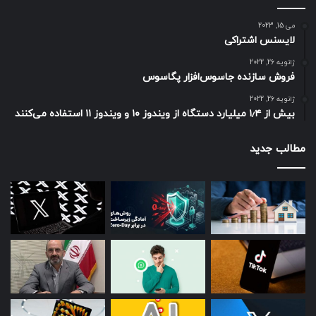
می 15, 2023
با لمس منوی سه‌خطی در گوشه بالا سمت راست پروفایلتان
لایسنس اشتراکی
می‌توانید به بخش
Settings
(تنظیمات) اینستاگرام بروید.
ژانویه 26, 2022
روی گزینه‌ی
Help
(کمک)
ضربه بزنید.
فروش سازنده جاسوس‌افزار پگاسوس
گزینه‌ی
Report a Problem
(گزارش مشکل) را انتخاب کنید.
ژانویه 26, 2022
متن رفع ریپورت اینستاگرام را بنویسید و در نهایت روی
بیش از ۱٫۴ میلیارد دستگاه از ویندوز ۱۰ و ویندوز ۱۱ استفاده می‌کنند
Send
(ارسال)
بزنید تا پیامتان ارسال شود. در این مرحله
مطالب جدید
می‌توانید عکس یا اسکرین‌شات مربوط‌به مشکل خود را هم
در قسمت پایین صفحه آپلود کنید.
متن انگلیسی برای رفع بلاک اینستاگرام باید رسمی و مؤدبانه
باشد؛ به‌عنوان مثال می‌توانید از متن رفع ریپورت اینستاگرام زیر
استفاده کنید:
My account has been mistakenly reported, and I believe this